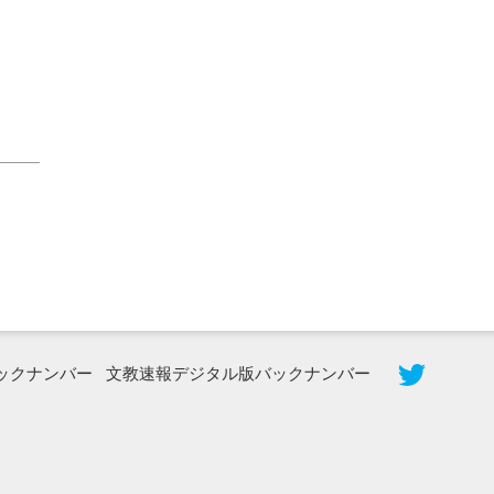
2026年8月5日更新
農工大で大学院生のトークセッション
に...
ックナンバー
文教速報デジタル版バックナンバー