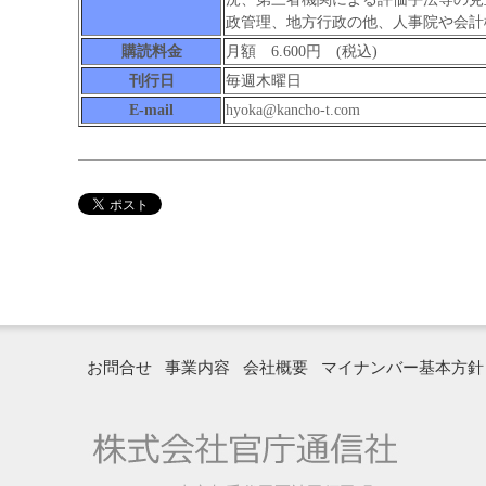
政管理、地方行政の他、人事院や会計
購読料金
月額 6.600円 (税込)
刊行日
毎週木曜日
E-mail
hyoka@kancho-t.com
お問合せ
事業内容
会社概要
マイナンバー基本方針