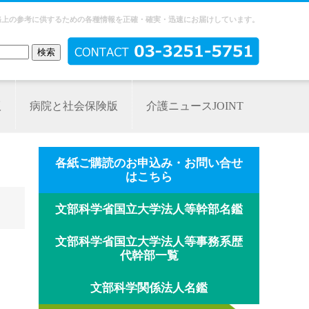
務上の参考に供するための各種情報を正確・確実・迅速にお届けしています。
版
病院と社会保険版
介護ニュースJOINT
各紙ご購読のお申込み・お問い合せ
はこちら
文部科学省国立大学法人等幹部名鑑
文部科学省国立大学法人等事務系歴
代幹部一覧
文部科学関係法人名鑑