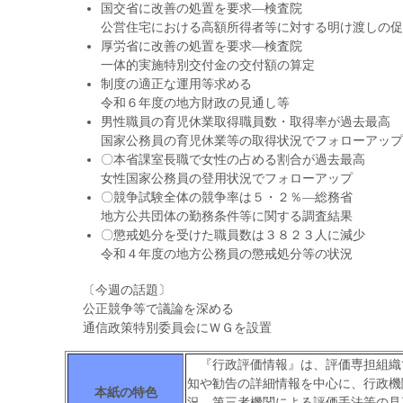
国交省に改善の処置を要求―検査院
公営住宅における高額所得者等に対する明け渡しの促
厚労省に改善の処置を要求―検査院
一体的実施特別交付金の交付額の算定
制度の適正な運用等求める
令和６年度の地方財政の見通し等
男性職員の育児休業取得職員数・取得率が過去最高
国家公務員の育児休業等の取得状況でフォローアップ
〇本省課室長職で女性の占める割合が過去最高
女性国家公務員の登用状況でフォローアップ
〇競争試験全体の競争率は５・２％―総務省
地方公共団体の勤務条件等に関する調査結果
〇懲戒処分を受けた職員数は３８２３人に減少
令和４年度の地方公務員の懲戒処分等の状況
〔今週の話題〕
公正競争等で議論を深める
通信政策特別委員会にＷＧを設置
『行政評価情報』は、評価専担組織
知や勧告の詳細情報を中心に、行政機
本紙の特色
況、第三者機関による評価手法等の見