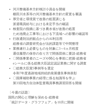
河川整備基本方針検討小員会を開催
櫛田川水系等の河川整備基本方針の変更を審議
厚労省と環境賞で改善の処置講じる
派遣職員給与における未定手当の確認
検査院の指摘に基づき農水省が改善の処置
ため池廃止工事等における下流域への影響の確認等
行政通則法的観点からのAI利活用
総務省の調査研究会が法的課題等で中間整理
業務遂行上必要なものを対象に3～6ヵ月程度
通信履歴の保存の在り方で関係団体に要請-総務省
〇関係事業者のニーズや関心を事前に把握-総務省
eシールに係る総務大臣認定認証業務に関する調査
〇総務大臣賞5事例等を選定
令和7年度過疎地域持続的発展優良事例表彰
〇国庫補助事業の経理に係る知識等を学ぶ
第33回地方自治体監査職員事務講習回答を開催
〔今週の話題〕
国民の関心と理解を深める-総務省
「統計データ・グラフフェア」を10月に開催