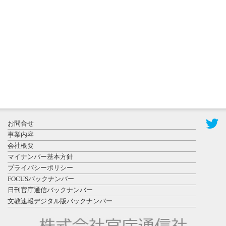
秋田大に設
置されたフ
ォトスポッ
ト （8...
2026年7月31
お問合せ
日更新
事業内容
登録有形文
会社概要
化財となっ
マイナンバー基本方針
た東北大植
プライバシーポリシー
物園八...
FOCUSバックナンバー
日刊官庁通信バックナンバー
文教速報デジタル版バックナンバー