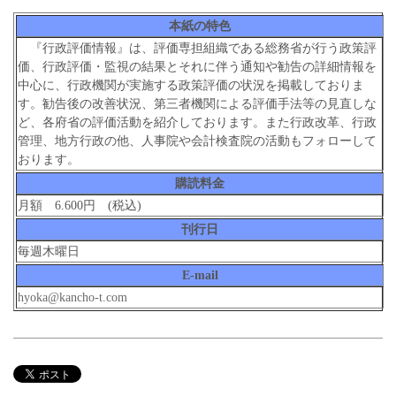
本紙の特色
『行政評価情報』は、評価専担組織である総務省が行う政策評
価、行政評価・監視の結果とそれに伴う通知や勧告の詳細情報を
中心に、行政機関が実施する政策評価の状況を掲載しておりま
す。勧告後の改善状況、第三者機関による評価手法等の見直しな
ど、各府省の評価活動を紹介しております。また行政改革、行政
管理、地方行政の他、人事院や会計検査院の活動もフォローして
おります。
購読料金
月額 6.600円 (税込)
刊行日
毎週木曜日
E-mail
hyoka@kancho-t.com