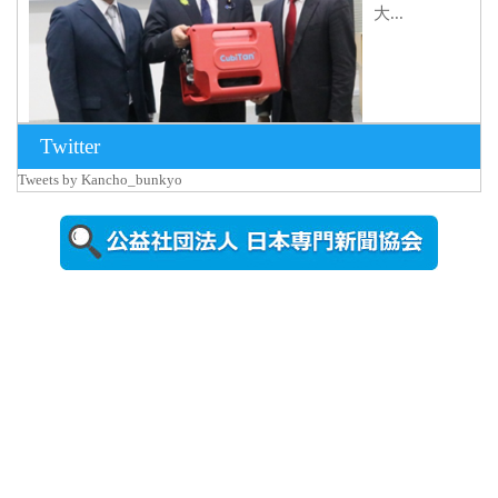
大...
Twitter
Tweets by Kancho_bunkyo
2026年8月5日
更新
農工大で大
学院生のト
ークセッシ
ョンに...
2026年8月3日
更新