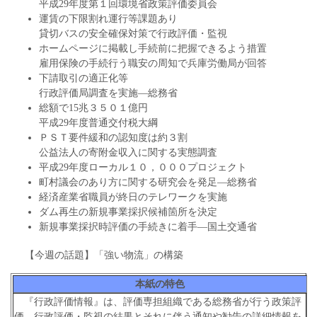
平成29年度第１回環境省政策評価委員会
運賃の下限割れ運行等課題あり
貸切バスの安全確保対策で行政評価・監視
ホームページに掲載し手続前に把握できるよう措置
雇用保険の手続行う職安の周知で兵庫労働局が回答
下請取引の適正化等
行政評価局調査を実施―総務省
総額で15兆３５０１億円
平成29年度普通交付税大綱
ＰＳＴ要件緩和の認知度は約３割
公益法人の寄附金収入に関する実態調査
平成29年度ローカル１０，０００プロジェクト
町村議会のあり方に関する研究会を発足―総務省
経済産業省職員が終日のテレワークを実施
ダム再生の新規事業採択候補箇所を決定
新規事業採択時評価の手続きに着手―国土交通省
【今週の話題】「強い物流」の構築
本紙の特色
『行政評価情報』は、評価専担組織である総務省が行う政策評
価、行政評価・監視の結果とそれに伴う通知や勧告の詳細情報を