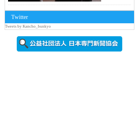
2026年8月3日
Twitter
更新
Tweets by Kancho_bunkyo
秋田大に設
置されたフ
ォトスポッ
ト （8...
2026年7月31
日更新
登録有形文
化財となっ
た東北大植
物園八...