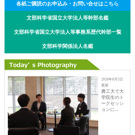
各紙ご購読のお申込み・お問い合せはこちら
文部科学省国立大学法人等幹部名鑑
文部科学省国立大学法人等事務系歴代幹部一覧
文部科学関係法人名鑑
2026年8月5日
更新
農工大で大
学院生のト
ークセッシ
ョンに...