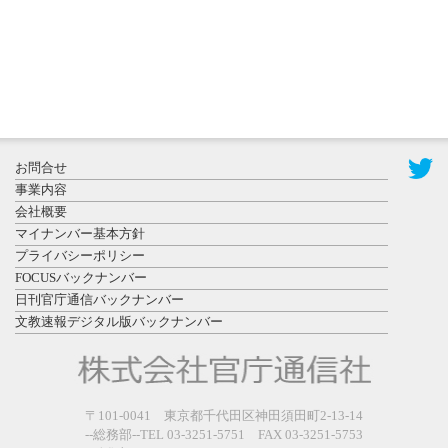
2026年7月29
日更新
県警等と大
規模災害時
お問合せ
連携協定を
事業内容
締結し...
会社概要
マイナンバー基本方針
プライバシーポリシー
FOCUSバックナンバー
日刊官庁通信バックナンバー
文教速報デジタル版バックナンバー
2026年7月27
日更新
教育学部と
政経学部の
〒101-0041 東京都千代田区神田須田町2-13-14
来春開設決
--総務部--TEL 03-3251-5751 FAX 03-3251-5753