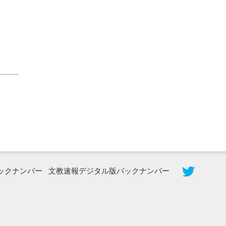
2026年8月5日更新
農工大で大学院生のトークセッション
に...
ックナンバー
文教速報デジタル版バックナンバー