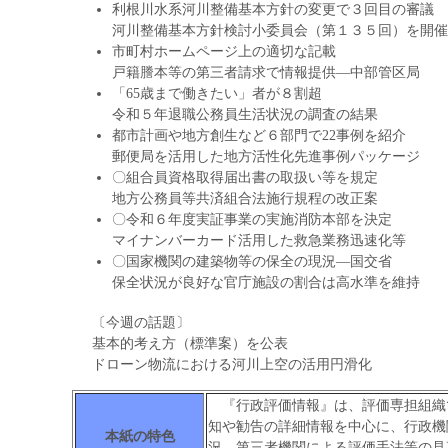
利根川水系河川整備基本方針の変更で３回目の審議
河川整備基本方針検討小委員会（第１３５回）を開催
市町村ホームページ上の適切な記載
戸籍謄本等の第三者請求で情報提供―中部管区局
「65歳まで働きたい」者が８割超
令和５年退職公務員生活状況の調査の結果
都市計画や地方創生など６部門で22事例を紹介
郵便局を活用した地方活性化先進事例パッケージ
〇組合員資格取得届出書の取扱い等を規定
地方公務員等共済組合法施行規程の改正案
〇令和６年度実証事業の実施消防本部を決定
マイナンバーカード活用した救急業務迅速化等
〇国家機関の建築物等の保全の現況―国交省
保全状況が良好な官庁施設の割合は高水準を維持
〔今週の話題〕
基本的考え方（標準案）を公表
ドローン物流における河川上空の活用円滑化
『行政評価情報』は、評価専担組織
知や勧告の詳細情報を中心に、行政機
本紙の特色
況、第三者機関による評価手法等の見