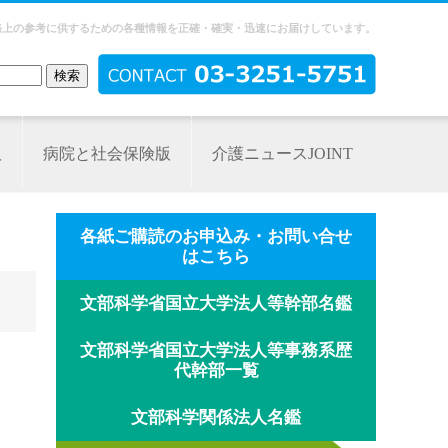
務上の参考に供するための各種情報を正確・確実・迅速にお届けしています。
版
病院と社会保険版
介護ニュースJOINT
各紙ご購読のお申込み・お問い合せ
はこちら
文部科学省国立大学法人等幹部名鑑
文部科学省国立大学法人等事務系歴
代幹部一覧
文部科学関係法人名鑑