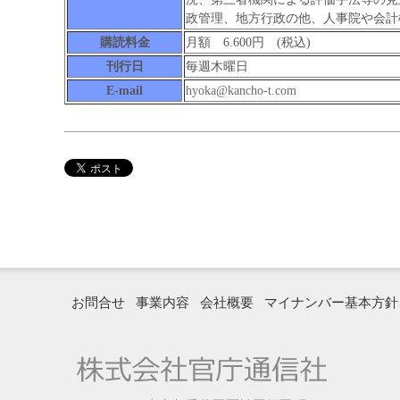
政管理、地方行政の他、人事院や会計
購読料金
月額 6.600円 (税込)
刊行日
毎週木曜日
E-mail
hyoka@kancho-t.com
お問合せ
事業内容
会社概要
マイナンバー基本方針