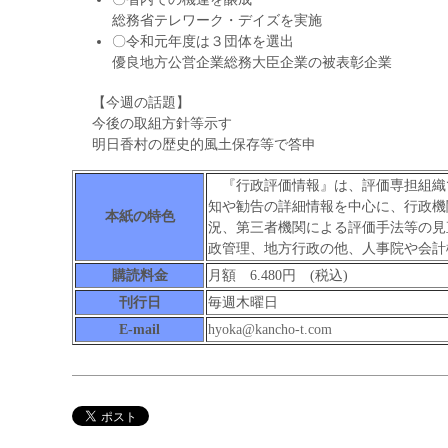
総務省テレワーク・デイズを実施
〇令和元年度は３団体を選出
優良地方公営企業総務大臣企業の被表彰企業
【今週の話題】
今後の取組方針等示す
明日香村の歴史的風土保存等で答申
『行政評価情報』は、評価専担組織
知や勧告の詳細情報を中心に、行政機
本紙の特色
況、第三者機関による評価手法等の見
政管理、地方行政の他、人事院や会計
購読料金
月額 6.480円 (税込)
刊行日
毎週木曜日
E-mail
hyoka@kancho-t.com