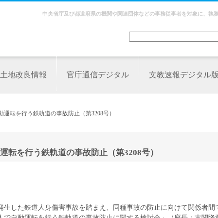
中央省庁及び都道府県の機関や関連団体などの事務従事者を対象に、執
土地改良情報
官庁通信デジタル
文教速報デジタル
動運転を行う鉄軌道の事故防止（第3208号）
転を行う鉄軌道の事故防止（第3208号）
発生した鉄道人身傷害事故を踏まえ、同種事故の防止に向けて関係者間
無人で自動運転を行う鉄軌道の事故防止に関する検討会」（座長：古関隆