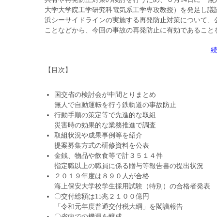
大学大学院工学研究科電気系工学専攻教授）を発足し議
浜シーサイドラインの実施する再発防止対策について、
ことなどから、今回の事故の再発防止に有効であること
【目次】
国交省の検討会が中間とりまとめ
無人で自動運転を行う鉄軌道の事故防止
行動手順の策定等で先進的な取組
災害時の効果的な業務推進で調査
取組状況や成果事例等を紹介
提案募集方式の研修資料を公表
金銭、物品や飲食等で計３５１４件
指定職以上の職員に係る贈与等報告書の提出状況
２０１９年度は８９０人が合格
海上保安大学校学生採用試験（特別）の合格者発表
〇交付総額は15兆２１００億円
「令和元年度普通交付税大綱」を閣議報告
〇省内での機運を醸成