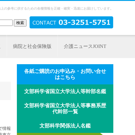
務上の参考に供するための各種情報を正確・確実・迅速にお届けしています。
版
病院と社会保険版
介護ニュースJOINT
各紙ご購読のお申込み・お問い合せ
はこちら
文部科学省国立大学法人等幹部名鑑
文部科学省国立大学法人等事務系歴
代幹部一覧
文部科学関係法人名鑑
で情報
章東京