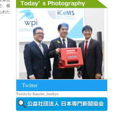
で、横
られた
Twitter
2026年8月7日更新
Tweets by Kancho_bunkyo
京都大iCeMS等を視察した松本文部科学
大...