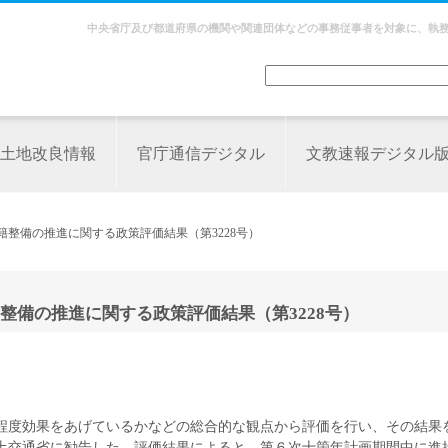
中央省庁及び都道府県の機関や関連団体などの事務従事者を対象に、執
土地改良情報
官庁通信デジタル
文教速報デジタル
籍整備の推進に関する政策評価結果（第3228号）
整備の推進に関する政策評価結果（第3228号）
程度効果をあげているかなどの総合的な観点から評価を行い、その結果
土交通省に勧告した。評価結果によると、第６次十箇年計画期間中に進