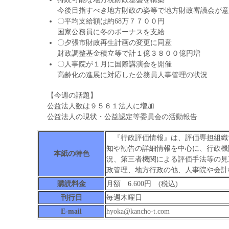
今後目指すべき地方財政の姿等で地方財政審議会が意
〇平均支給額は約68万７７００円
国家公務員に冬のボーナスを支給
〇夕張市財政再生計画の変更に同意
財政調整基金積立等で計１億３８００億円増
〇人事院が１月に国際講演会を開催
高齢化の進展に対応した公務員人事管理の状況
【今週の話題】
公益法人数は９５６１法人に増加
公益法人の現状・公益認定等委員会の活動報告
『行政評価情報』は、評価専担組織
知や勧告の詳細情報を中心に、行政機
本紙の特色
況、第三者機関による評価手法等の見
政管理、地方行政の他、人事院や会計
購読料金
月額 6.600円 (税込)
刊行日
毎週木曜日
E-mail
hyoka@kancho-t.com