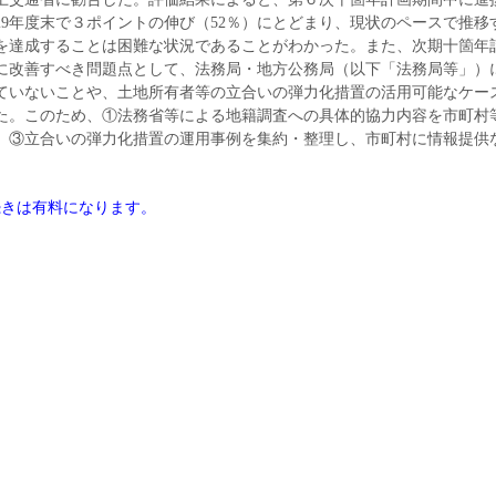
29年度末で３ポイントの伸び（52％）にとどまり、現状のペースで推移
を達成することは困難な状況であることがわかった。また、次期十箇年
に改善すべき問題点として、法務局・地方公務局（以下「法務局等」）
ていないことや、土地所有者等の立合いの弾力化措置の活用可能なケー
た。このため、①法務省等による地籍調査への具体的協力内容を市町村
、③立合いの弾力化措置の運用事例を集約・整理し、市町村に情報提供
続きは有料になります。