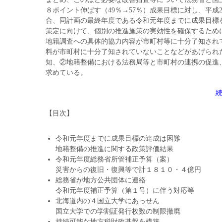
８ポイント伸ばす（49％→57％）成果目標に対し、平成
合、同計画の最終年度である令和元年度までに成果目標
策定に向けて、個別の推進施策の実効性を確保するため
地籍調査への具体的協力内容が市町村等に十分了知され
料が市町村に十分了知されていないことなどがあげられ
知、②地籍整備における法務局等と市町村の連携の促進
求めている。
【目次】
令和元年度までに成果目標の達成は困難
地籍整備の推進に関する政策評価結果
令和元年度総務省所管補正予算（案）
災害からの復旧・復興等で計１８１０・４億円
総務省が地方公共団体に連絡
令和元年度補正予算（第１号）に伴う対応等
北海道内の４国立大学にあっせん
国立大学での学割証発行枚数の制限撤廃
持続可能な地方税財政基盤を構築