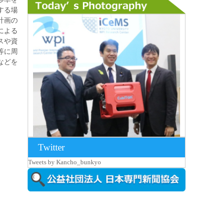
する場
計画の
による
スや資
等に周
などを
Twitter
2026年8月7日更新
Tweets by Kancho_bunkyo
京都大iCeMS等を視察した松本文部科学
大...