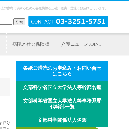
務上の参考に供するための各種情報を正確・確実・迅速にお届けしています。
版
病院と社会保険版
介護ニュースJOINT
各紙ご購読のお申込み・お問い合せ
はこちら
文部科学省国立大学法人等幹部名鑑
文部科学省国立大学法人等事務系歴
代幹部一覧
文部科学関係法人名鑑
を取り
捗率を