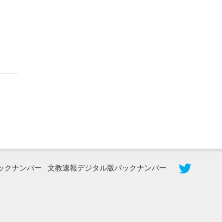
2026年8月5日更新
農工大で大学院生のトークセッション
に...
ックナンバー
文教速報デジタル版バックナンバー