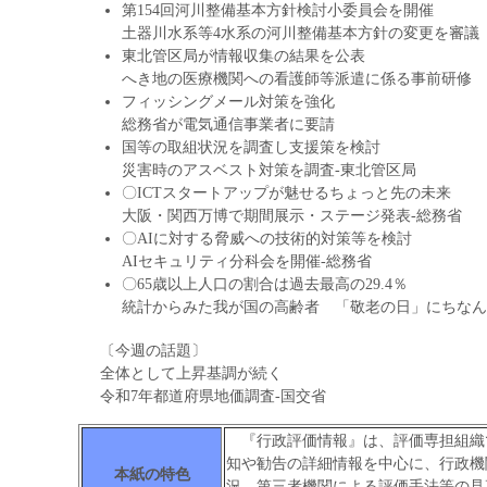
第154回河川整備基本方針検討小委員会を開催
土器川水系等4水系の河川整備基本方針の変更を審議
東北管区局が情報収集の結果を公表
へき地の医療機関への看護師等派遣に係る事前研修
フィッシングメール対策を強化
総務省が電気通信事業者に要請
国等の取組状況を調査し支援策を検討
災害時のアスベスト対策を調査-東北管区局
〇ICTスタートアップが魅せるちょっと先の未来
大阪・関西万博で期間展示・ステージ発表-総務省
〇AIに対する脅威への技術的対策等を検討
AIセキュリティ分科会を開催-総務省
〇65歳以上人口の割合は過去最高の29.4％
統計からみた我が国の高齢者 「敬老の日」にちなん
〔今週の話題〕
全体として上昇基調が続く
令和7年都道府県地価調査-国交省
『行政評価情報』は、評価専担組織
知や勧告の詳細情報を中心に、行政機
本紙の特色
況、第三者機関による評価手法等の見