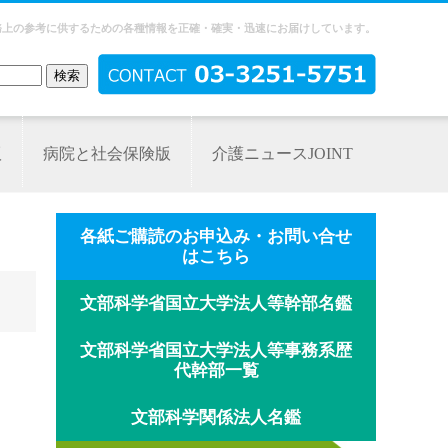
務上の参考に供するための各種情報を正確・確実・迅速にお届けしています。
版
病院と社会保険版
介護ニュースJOINT
各紙ご購読のお申込み・お問い合せ
はこちら
文部科学省国立大学法人等幹部名鑑
文部科学省国立大学法人等事務系歴
代幹部一覧
文部科学関係法人名鑑