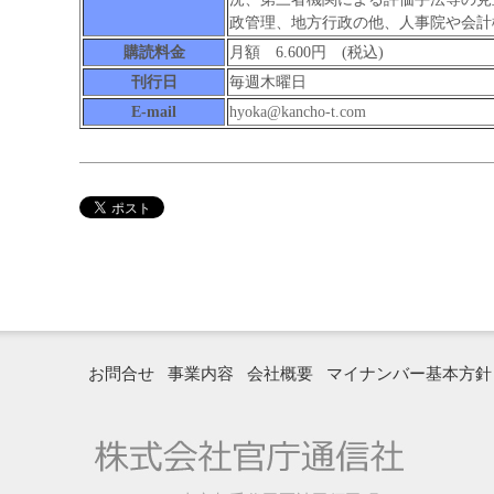
政管理、地方行政の他、人事院や会計
購読料金
月額 6.600円 (税込)
刊行日
毎週木曜日
E-mail
hyoka@kancho-t.com
お問合せ
事業内容
会社概要
マイナンバー基本方針