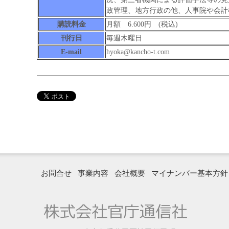
政管理、地方行政の他、人事院や会計
購読料金
月額 6.600円 (税込)
刊行日
毎週木曜日
E-mail
hyoka@kancho-t.com
お問合せ
事業内容
会社概要
マイナンバー基本方針