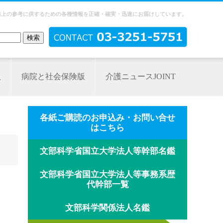
務上の参考に供するための各種情報を正確・確実・迅速にお届けしています。
版
病院と社会保険版
介護ニュースJOINT
各紙ご購読のお申込み・お問い合せ
はこちら
文部科学省国立大学法人等幹部名鑑
文部科学省国立大学法人等事務系歴
代幹部一覧
文部科学関係法人名鑑