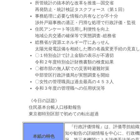
所管統計の抜本的な改革を推進―国交省
再発防止・統計検証タスクフォース（第１回）
事務処理に必要な情報の共有などが不十分
渉外戸籍事務の適正・円滑な処理で行政評価・監視
住民アンケート等活用し利便性を向上
地域公共交通の確保等で実態調査–総務省
総務省が資源エネルギー庁にあっせん
太陽光発電設備を相続した際の名義変更手続の見直し
〇１特別会計で計上金額の表示が不適切
令和２年度特別会計財務書類の検査結果
〇都市部の無人駅での災害時避難対策
中部管区行政評価局が実態調査を開始
〇女性の管理職員は過去最高の４５３人
令和３年度の管理職への任用状況等
《今日の話題》
住民基本台帳人口移動報告
東京都特別区部で初めての転出超過
『行政評価情報』は、評価専担組織
知や勧告の詳細情報を中心に、行政機
本紙の特色
況、第三者機関による評価手法等の見