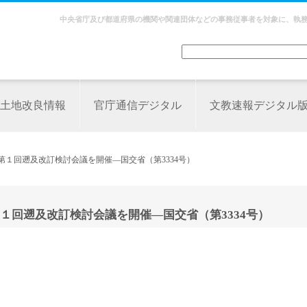
中央省庁及び都道府県の機関や関連団体などの事務従事者を対象に、執
土地改良情報
官庁通信デジタル
文教速報デジタル
第１回遡及改訂検討会議を開催―国交省（第3334号）
１回遡及改訂検討会議を開催―国交省（第3334号）