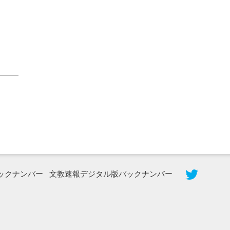
2026年8月3日更新
秋田大に設置されたフォトスポット
（8...
ックナンバー
文教速報デジタル版バックナンバー
2026年7月31日更新
登録有形文化財となった東北大植物園
八...