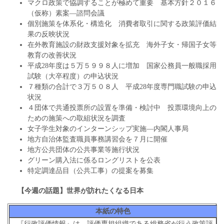
マクロ政策で協調することが極めて重要 基本方針２０１６
（仮称）素案―諮問会議
個別施策を体系化・構造化 消費者取引に関する政策評価結
果の反映状況
在外教育施設の財政支援対象を拡充 海外子女・帰国子女等
教育の改善状況
平成28年度は５万５９９８人に増加 国家公務員一般職採用
試験（大卒程度）の申込状況
７種類の合計で３万５０８人 平成28年度専門職試験の申込
状況
４団体で共通投票所の設置を準備・検討中 投票環境向上の
ための施策への取組状況を調査
女子学生対象のインターンシップ実施―内閣人事局
地方自治体監査職員事務講習会を７月に開催
地方公共団体の公共事業等施行状況
グリーン購入法に係るロングリストを公表
特定調達品目（公共工事）の提案を募集
【今週の話題】世界が訪れたくなる日本
本紙の特色
『行政評価情報』は、評価専担組織である総務省が行う政策評