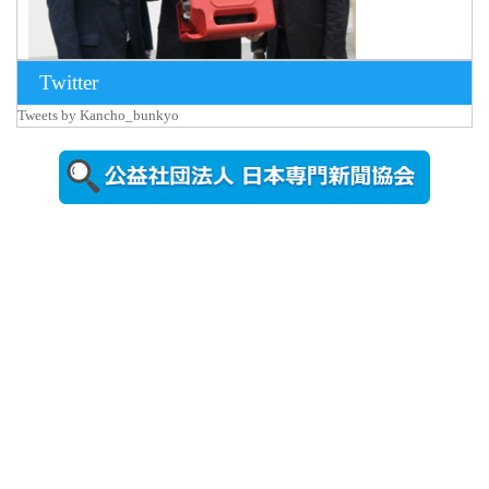
Twitter
Tweets by Kancho_bunkyo
2026年8月5日
更新
農工大で大
学院生のト
ークセッシ
ョンに...
2026年8月3日
更新
秋田大に設
置されたフ
ォトスポッ