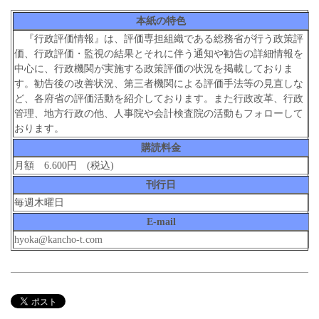
本紙の特色
『行政評価情報』は、評価専担組織である総務省が行う政策評
価、行政評価・監視の結果とそれに伴う通知や勧告の詳細情報を
中心に、行政機関が実施する政策評価の状況を掲載しておりま
す。勧告後の改善状況、第三者機関による評価手法等の見直しな
ど、各府省の評価活動を紹介しております。また行政改革、行政
管理、地方行政の他、人事院や会計検査院の活動もフォローして
おります。
購読料金
月額 6.600円 (税込)
刊行日
毎週木曜日
E-mail
hyoka@kancho-t.com