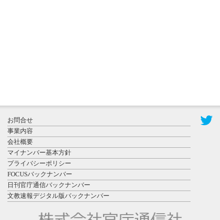
秋田大に設
置されたフ
ォトスポッ
ト （8...
2026年7月31
お問合せ
日更新
事業内容
登録有形文
会社概要
化財となっ
マイナンバー基本方針
た東北大植
プライバシーポリシー
物園八...
FOCUSバックナンバー
日刊官庁通信バックナンバー
文教速報デジタル版バックナンバー