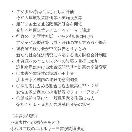
デジタル時代にふさわしい評価
令和３年度政策評価等の実施状況等
第53回国土交通省政策評価会を開催
令和４年度政策レビュー４テーマで議論
行政の「無謬性神話」からの脱却に向けて
アジャイル型政策形成・評価の在り方ＷＧが提言
総務省の検討会が中間報告とりまとめ
新たな社会経済情勢に即応する地方財務会計制度
水資源をめぐるリスクへの対応を目標に追加
淀川水系における水資源開発基本計画の全部変更
〇水害の危険性の認識が不十分
洪水浸水区域内の避難で意識調査
〇採用者に占める割合は過去最高の37・２％
女性国家公務員の採用状況でフォローアップ
〇懲戒処分受けた一般職国家公務員は72人
令和４年１～３月期の懲戒処分等の状況
〔今週の話題〕
不確実性への対応等を紹介
令和３年度のエネルギー白書が閣議決定