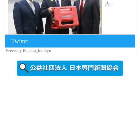
大...
Twitter
Tweets by Kancho_bunkyo
2026年8月5日
更新
農工大で大
学院生のト
ークセッシ
ョンに...
2026年8月3日
更新