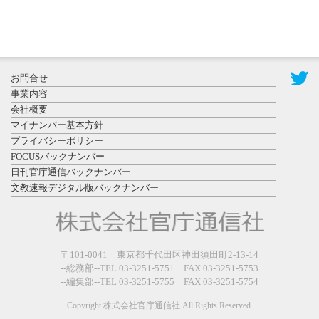
2026年7月29
日更新
県警等と大
規模災害時
お問合せ
連携協定を
事業内容
締結し...
会社概要
マイナンバー基本方針
プライバシーポリシー
FOCUSバックナンバー
日刊官庁通信バックナンバー
文教速報デジタル版バックナンバー
2026年7月27
日更新
教育学部と
政経学部の
〒101-0041 東京都千代田区神田須田町2-13-14
来春開設決
--総務部--TEL 03-3251-5751 FAX 03-3251-5753
--編集部--TEL 03-3251-5755 FAX 03-3251-5754
定を祝...
Copyright 株式会社官庁通信社 All Rights Reserved.