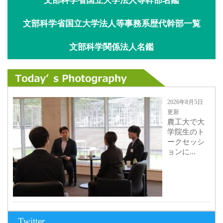
文部科学省国立大学法人等幹部名鑑
文部科学省国立大学法人等事務系歴代幹部一覧
文部科学関係法人名鑑
2026年8月5日
更新
農工大で大
学院生のト
ークセッシ
ョンに...
2026年8月3日
Twitter