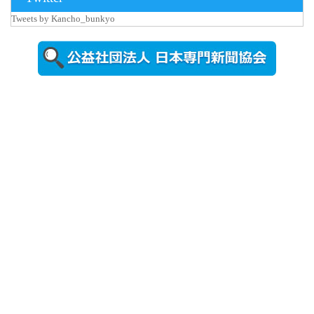
更新
Tweets by Kancho_bunkyo
秋田大に設
置されたフ
ォトスポッ
ト （8...
2026年7月31
日更新
登録有形文
化財となっ
た東北大植
物園八...