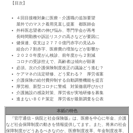
【目次】
４回目接種対象に医療・介護職の追加要望
屋外でのマスク着用見直し提案 都医師会
外科医志望者の伸び悩み、専門学会が再考
長時間勤務や訴訟リスクの高さなどが要因に
健保連、収支は２７７０億円赤字の見込み
組合の７割赤字、医療費の増加などが影響か
２０２０年度がん検診、前年度から２割減
コロナの受診控えで、高齢者は傾向が顕著
必須。次の介護保険制度改正の議論どう進む？
ケアマネの法定研修、どう変わる？ 厚労省案
介護保険の給付費抑制する自動調整機能を提言
厚労相、新型コロナに警戒 対策徹底呼びかけ
介護施設の感染対策、厚労省が実地研修を募集
進まないＢＣＰ策定 厚労省が最新調査を公表
本紙の特色
『官庁通信－病院と社会保険版』は、医療を中心に年金、介護
など社会保障制度の動きを情報提供してます。また、将来の社会
保障制度がどうあるべきなのか、医療制度改革、年金制度改革、