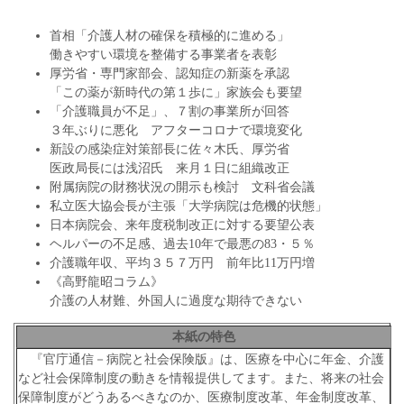
首相「介護人材の確保を積極的に進める」
働きやすい環境を整備する事業者を表彰
厚労省・専門家部会、認知症の新薬を承認
「この薬が新時代の第１歩に」家族会も要望
「介護職員が不足」、７割の事業所が回答
３年ぶりに悪化 アフターコロナで環境変化
新設の感染症対策部長に佐々木氏、厚労省
医政局長には浅沼氏 来月１日に組織改正
附属病院の財務状況の開示も検討 文科省会議
私立医大協会長が主張「大学病院は危機的状態」
日本病院会、来年度税制改正に対する要望公表
ヘルパーの不足感、過去10年で最悪の83・５％
介護職年収、平均３５７万円 前年比11万円増
《高野龍昭コラム》
介護の人材難、外国人に過度な期待できない
本紙の特色
『官庁通信－病院と社会保険版』は、医療を中心に年金、介護
など社会保障制度の動きを情報提供してます。また、将来の社会
保障制度がどうあるべきなのか、医療制度改革、年金制度改革、