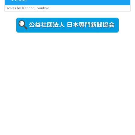
更新
Tweets by Kancho_bunkyo
秋田大に設
置されたフ
ォトスポッ
ト （8...
2026年7月31
日更新
登録有形文
化財となっ
た東北大植
物園八...