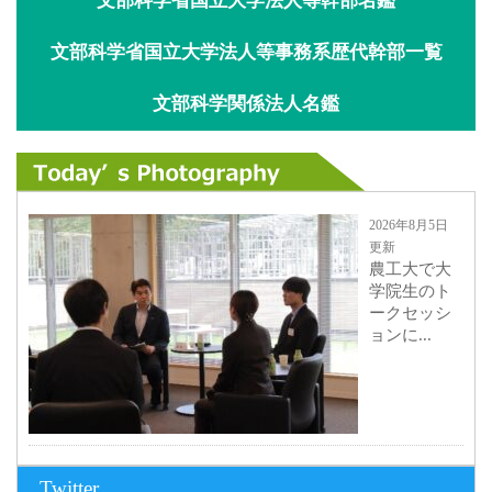
文部科学省国立大学法人等幹部名鑑
文部科学省国立大学法人等事務系歴代幹部一覧
文部科学関係法人名鑑
2026年8月5日
更新
農工大で大
学院生のト
ークセッシ
ョンに...
2026年8月3日
Twitter