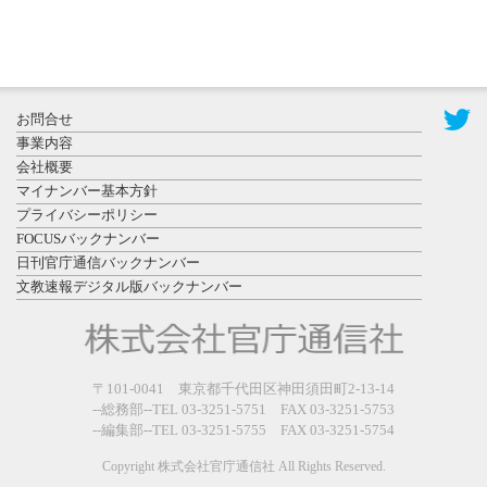
2026年7月29
日更新
県警等と大
規模災害時
お問合せ
連携協定を
事業内容
締結し...
会社概要
マイナンバー基本方針
プライバシーポリシー
FOCUSバックナンバー
日刊官庁通信バックナンバー
文教速報デジタル版バックナンバー
2026年7月27
日更新
教育学部と
政経学部の
〒101-0041 東京都千代田区神田須田町2-13-14
来春開設決
--総務部--TEL 03-3251-5751 FAX 03-3251-5753
--編集部--TEL 03-3251-5755 FAX 03-3251-5754
定を祝...
Copyright 株式会社官庁通信社 All Rights Reserved.