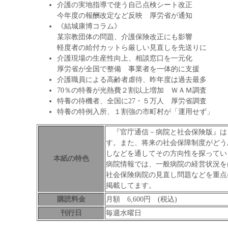
介護の実地指導で使う自己点検シート改正
今年度の報酬改定など反映 厚労省が通知
《結城康博コラム》
某宗教団体の問題、介護保険改正にも影響
軽度者の給付カットら厳しい見直しを先送りに
介護現場の生産性向上、相談窓口を一元化
厚労省が全国で整備 事業者を一体的に支援
介護職員による高齢者虐待、昨年度は過去最多
70％の特養が光熱費２割以上増加 ＷＡＭ調査
特養の待機者、全国に27・５万人 厚労省調査
特養の特例入所、１割強の市町村が「運用せず」
『官庁通信－病院と社会保険版』は
す。また、将来の社会保障制度がどう
しなどを通してその方向性を探ってい
本紙の特色
病院情報では、一般病院の経営状況を
社会保険病院の見直し問題などを重点
掲載してます。
購読料金
月額 6,600円 (税込)
刊行日
毎週水曜日