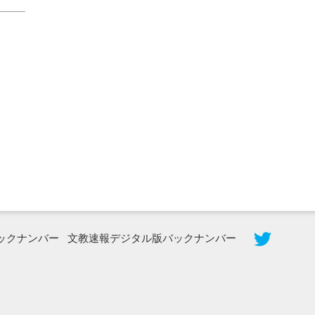
2026年8月3日更新
秋田大に設置されたフォトスポット
（8...
ックナンバー
文教速報デジタル版バックナンバー
2026年7月31日更新
登録有形文化財となった東北大植物園
八...