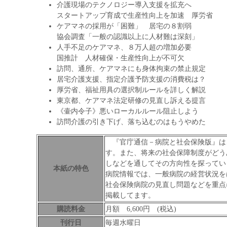
介護現場のテクノロジー導入支援を拡充へ
スタートアップ育成で生産性向上を加速 厚労省
ケアマネの採用が「困難」 居宅の８割弱
協会調査「一般の認識以上に人材難は深刻」
人手不足のケアマネ、８万人超の増加必要
国推計 人材確保・生産性向上が不可欠
訪問、通所、ケアマネにも身体拘束の禁止規定
居宅介護支援、指定介護予防支援の消費税は？
厚労省、福祉用具の選択制ルールを詳しく解説
東京都、ケアマネ法定研修の見直し訴える提言
《壷内令子》悪いローカルルール阻止しよう
訪問介護の引き下げ、落ち込むのはもうやめた
『官庁通信－病院と社会保険版』は
す。また、将来の社会保障制度がどう
しなどを通してその方向性を探ってい
本紙の特色
病院情報では、一般病院の経営状況を
社会保険病院の見直し問題などを重点
掲載してます。
購読料金
月額 6,600円 (税込)
刊行日
毎週水曜日