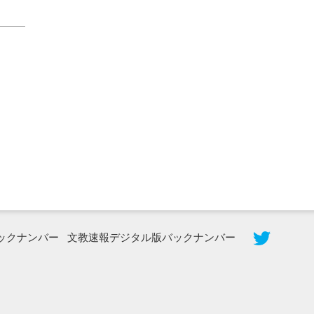
2026年8月3日更新
秋田大に設置されたフォトスポット
（8...
ックナンバー
文教速報デジタル版バックナンバー
2026年7月31日更新
登録有形文化財となった東北大植物園
八...