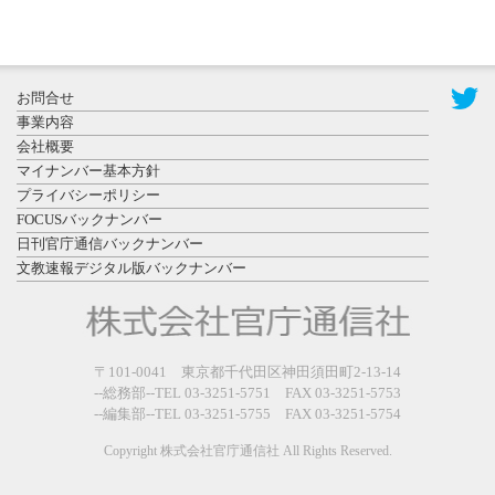
2026年7月31
お問合せ
日更新
事業内容
登録有形文
会社概要
化財となっ
マイナンバー基本方針
た東北大植
プライバシーポリシー
物園八...
FOCUSバックナンバー
日刊官庁通信バックナンバー
文教速報デジタル版バックナンバー
2026年7月29
〒101-0041 東京都千代田区神田須田町2-13-14
日更新
--総務部--TEL 03-3251-5751 FAX 03-3251-5753
県警等と大
--編集部--TEL 03-3251-5755 FAX 03-3251-5754
規模災害時
連携協定を
Copyright 株式会社官庁通信社 All Rights Reserved.
締結し...