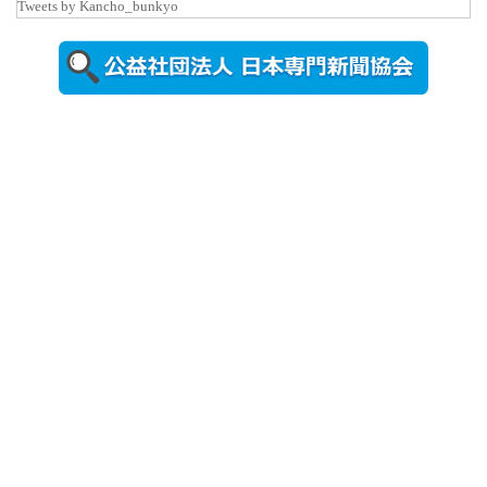
Tweets by Kancho_bunkyo
2026年8月5日
更新
農工大で大
学院生のト
ークセッシ
ョンに...
2026年8月3日
更新
秋田大に設
置されたフ
ォトスポッ
ト （8...