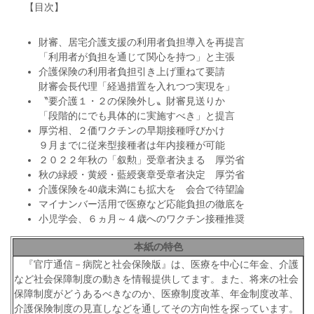
【目次】
財審、居宅介護支援の利用者負担導入を再提言
「利用者が負担を通じて関心を持つ」と主張
介護保険の利用者負担引き上げ重ねて要請
財審会長代理「経過措置を入れつつ実現を」
〝要介護１・２の保険外し〟財審見送りか
「段階的にでも具体的に実施すべき」と提言
厚労相、２価ワクチンの早期接種呼びかけ
９月までに従来型接種者は年内接種が可能
２０２２年秋の「叙勲」受章者決まる 厚労省
秋の緑綬・黄綬・藍綬褒章受章者決定 厚労省
介護保険を40歳未満にも拡大を 会合で待望論
マイナンバー活用で医療など応能負担の徹底を
小児学会、６ヵ月～４歳へのワクチン接種推奨
本紙の特色
『官庁通信－病院と社会保険版』は、医療を中心に年金、介護
など社会保障制度の動きを情報提供してます。また、将来の社会
保障制度がどうあるべきなのか、医療制度改革、年金制度改革、
介護保険制度の見直しなどを通してその方向性を探っています。