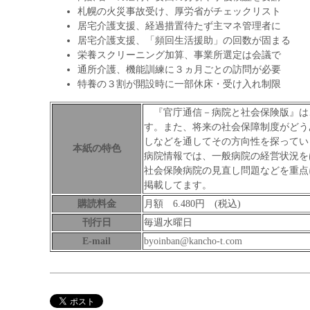
札幌の火災事故受け、厚労省がチェックリスト
居宅介護支援、経過措置待たず主マネ管理者に
居宅介護支援、「頻回生活援助」の回数が固まる
栄養スクリーニング加算、事業所選定は会議で
通所介護、機能訓練に３ヵ月ごとの訪問が必要
特養の３割が開設時に一部休床・受け入れ制限
『官庁通信－病院と社会保険版』は
す。また、将来の社会保障制度がどう
しなどを通してその方向性を探ってい
本紙の特色
病院情報では、一般病院の経営状況を
社会保険病院の見直し問題などを重点
掲載してます。
購読料金
月額 6.480円 (税込)
刊行日
毎週水曜日
E-mail
byoinban@kancho-t.com