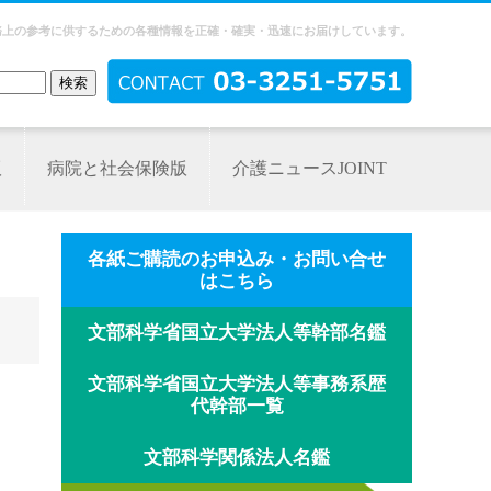
務上の参考に供するための各種情報を正確・確実・迅速にお届けしています。
版
病院と社会保険版
介護ニュースJOINT
各紙ご購読のお申込み・お問い合せ
はこちら
文部科学省国立大学法人等幹部名鑑
文部科学省国立大学法人等事務系歴
代幹部一覧
文部科学関係法人名鑑