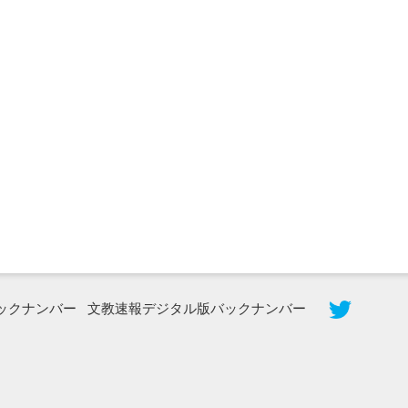
2026年8月3日更新
秋田大に設置されたフォトスポット
（8...
ックナンバー
文教速報デジタル版バックナンバー
2026年7月31日更新
登録有形文化財となった東北大植物園
八...