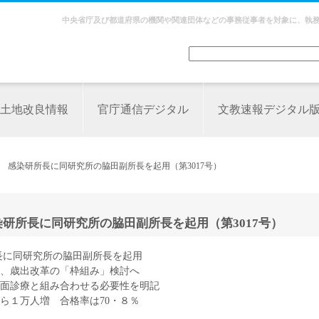
中央省庁及び都道府県の機関や関連団体などの事務従事者を対象に、執
土地改良情報
官庁通信デジタル
文教速報デジタル
省 感染研所長に同研究所の脇田副所長を起用（第3017号）
研所長に同研究所の脇田副所長を起用（第3017号）
長に同研究所の脇田副所長を起用
、歳出改革の「枠組み」検討へ
面診療と組み合わせる必要性を明記
ら１万人増 合格率は70・８％