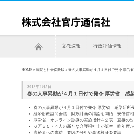
文教速報
行政評価情報
HOME
»
病院と社会保険版
» 春の人事異動が４月１日付で発令 厚労
2018年4月5日
春の人事異動が４月１日付で発令 厚労省 感染
春の人事異動が４月１日付で発令 厚労省 感染研所
経済財政諮問会議、財政計画の議論を開始 安倍首相
厚労省、オンライン診療の実施指針を公表 直接の対
６万５５７４人の新たな介護福祉士が誕生 昨年度か
高齢者への虐待、要因の分析や事後検証を要請