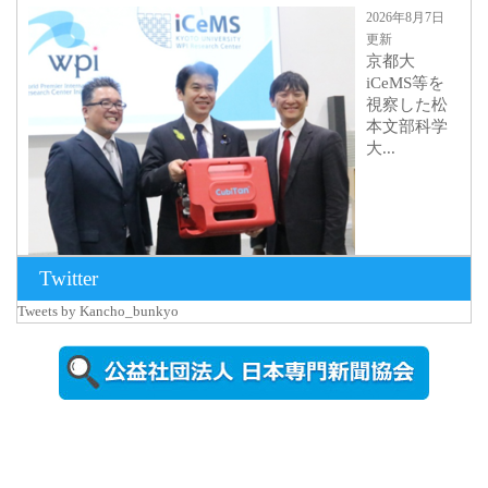
2026年8月7日
更新
京都大
iCeMS等を
視察した松
本文部科学
大...
Twitter
Tweets by Kancho_bunkyo
2026年8月5日
更新
農工大で大
学院生のト
ークセッシ
ョンに...