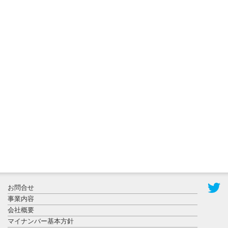
2026年8月3日
更新
秋田大に設
置されたフ
ォトスポッ
ト （8...
2026年7月31
お問合せ
日更新
事業内容
登録有形文
会社概要
化財となっ
マイナンバー基本方針
た東北大植