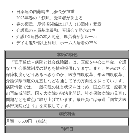
日薬連の内藤晴夫元会長が旭重
2025年春の「叙勲」受章者が決まる
春の褒章、厚労省関係は117人（13団体）受章
介護職の人員基準緩和、審議会で懸念の声
介護DX連携の本人同意、厚労省が新ルール
デイを週5日以上利用、ホーム入居者の25％
本紙の特色
『官庁通信－病院と社会保険版』は、医療を中心に年金、介護
など社会保障制度の動きを情報提供してます。また、将来の社会
保障制度がどうあるべきなのか、医療制度改革、年金制度改革、
介護保険制度の見直しなどを通してその方向性を探っています。
病院情報では、一般病院の経営状況をはじめ、国立病院・療養所
の再編成問題、国立大病院の独法化問題、社会保険病院の見直し
問題などを重点に取り上げています。最終頁には毎週「国立大医
学部病院だより」を掲載してます。
購読料金
月額 6,600円 (税込)
刊行日