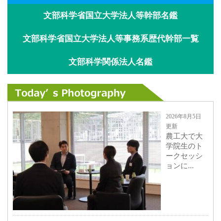
文部科学省国立大学法人等幹部名鑑
文部科学省国立大学法人等事務系歴代幹部一覧
文部科学関係法人名鑑
2026年8月5日
更新
農工大で大
学院生のト
ークセッシ
ョンに...