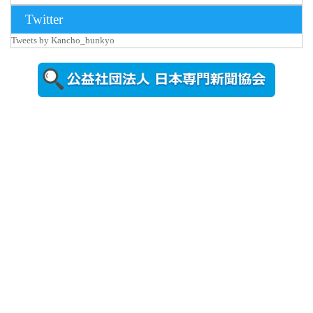
2026年8月3日
Twitter
更新
Tweets by Kancho_bunkyo
秋田大に設
置されたフ
ォトスポッ
ト （8...
2026年7月31
日更新
登録有形文
化財となっ
た東北大植
物園八...