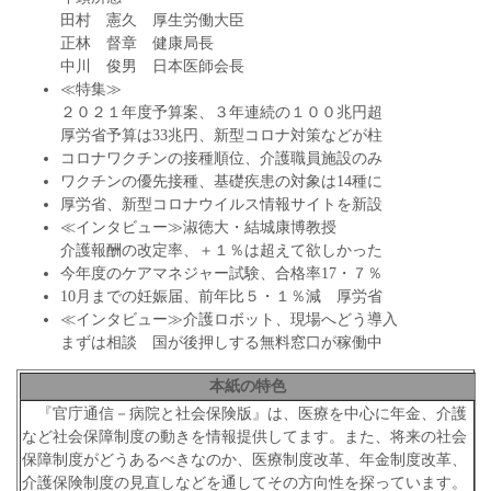
田村 憲久 厚生労働大臣
正林 督章 健康局長
中川 俊男 日本医師会長
≪特集≫
２０２１年度予算案、３年連続の１００兆円超
厚労省予算は33兆円、新型コロナ対策などが柱
コロナワクチンの接種順位、介護職員施設のみ
ワクチンの優先接種、基礎疾患の対象は14種に
厚労省、新型コロナウイルス情報サイトを新設
≪インタビュー≫淑徳大・結城康博教授
介護報酬の改定率、＋１％は超えて欲しかった
今年度のケアマネジャー試験、合格率17・７％
10月までの妊娠届、前年比５・１％減 厚労省
≪インタビュー≫介護ロボット、現場へどう導入
まずは相談 国が後押しする無料窓口が稼働中
本紙の特色
『官庁通信－病院と社会保険版』は、医療を中心に年金、介護
など社会保障制度の動きを情報提供してます。また、将来の社会
保障制度がどうあるべきなのか、医療制度改革、年金制度改革、
介護保険制度の見直しなどを通してその方向性を探っています。