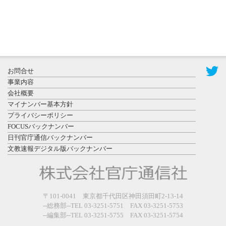
2026年7月29
日更新
県警等と大
規模災害時
お問合せ
連携協定を
事業内容
締結し...
会社概要
マイナンバー基本方針
プライバシーポリシー
FOCUSバックナンバー
日刊官庁通信バックナンバー
文教速報デジタル版バックナンバー
2026年7月27
日更新
教育学部と
政経学部の
〒101-0041 東京都千代田区神田須田町2-13-14
来春開設決
--総務部--TEL 03-3251-5751 FAX 03-3251-5753
--編集部--TEL 03-3251-5755 FAX 03-3251-5754
定を祝...