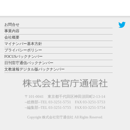
2026年8月3日
更新
秋田大に設
置されたフ
お問合せ
ォトスポッ
事業内容
ト （8...
会社概要
マイナンバー基本方針
プライバシーポリシー
FOCUSバックナンバー
日刊官庁通信バックナンバー
文教速報デジタル版バックナンバー
2026年7月31
日更新
登録有形文
〒101-0041 東京都千代田区神田須田町2-13-14
化財となっ
--総務部--TEL 03-3251-5751 FAX 03-3251-5753
た東北大植
--編集部--TEL 03-3251-5755 FAX 03-3251-5754
物園八...
Copyright 株式会社官庁通信社 All Rights Reserved.