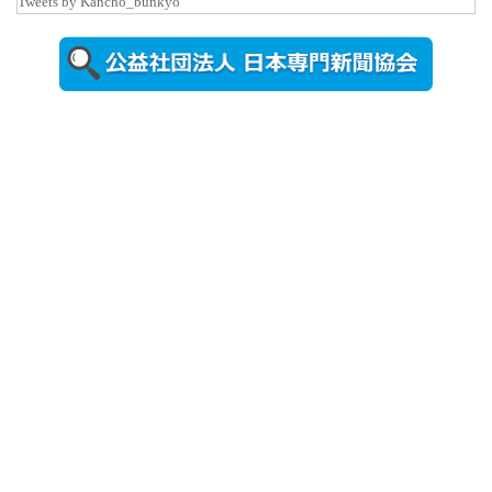
Tweets by Kancho_bunkyo
視察した松
本文部科学
大...
2026年8月5日
更新
農工大で大
学院生のト
ークセッシ
ョンに...