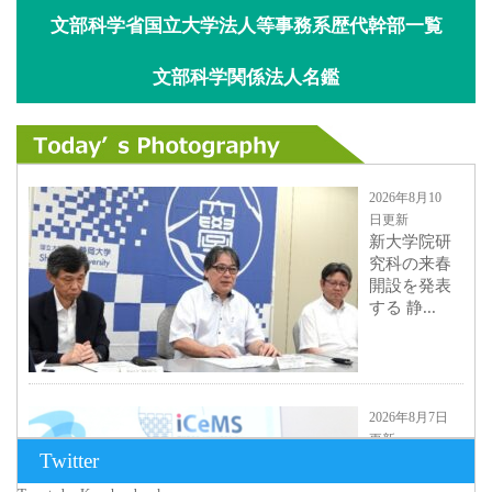
文部科学省国立大学法人等事務系歴代幹部一覧
文部科学関係法人名鑑
2026年8月10
日更新
新大学院研
究科の来春
開設を発表
する 静...
2026年8月7日
更新
Twitter
京都大
iCeMS等を