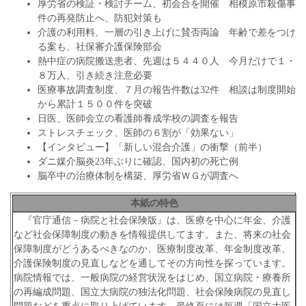
厚労省の検証・検討チーム、初会合を開催 相模原市殺傷事
件の再発防止へ、防犯対策も
介護の利用料、一層の引き上げに賛否両論 年齢で差をつけ
る案も、社保審介護保険部会
熱中症の病院搬送患者、先週は５４４０人 今月だけで１・
８万人、引き続き注意必要
医療事故調査制度、７月の報告件数は32件 相談は制度開始
から累計１５００件を突破
日医、医師会立の看護師養成学校の調査を報告
ストレスチェック、医師の６割が「効果ない」
【インタビュー】「新しい混合介護」の衝撃（前半）
ダニ媒介脳炎23年ぶりに確認、国内初の死亡例
脳卒中の治療体制を構築、厚労省ＷＧが調査へ
本紙の特色
『官庁通信－病院と社会保険版』は、医療を中心に年金、介護
など社会保障制度の動きを情報提供してます。また、将来の社会
保障制度がどうあるべきなのか、医療制度改革、年金制度改革、
介護保険制度の見直しなどを通してその方向性を探っています。
病院情報では、一般病院の経営状況をはじめ、国立病院・療養所
の再編成問題、国立大病院の独法化問題、社会保険病院の見直し