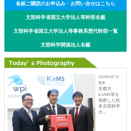
各紙ご購読のお申込み・お問い合せはこちら
文部科学省国立大学法人等幹部名鑑
文部科学省国立大学法人等事務系歴代幹部一覧
文部科学関係法人名鑑
2026年8月7日
更新
京都大
iCeMS等を
視察した松
本文部科学
大...