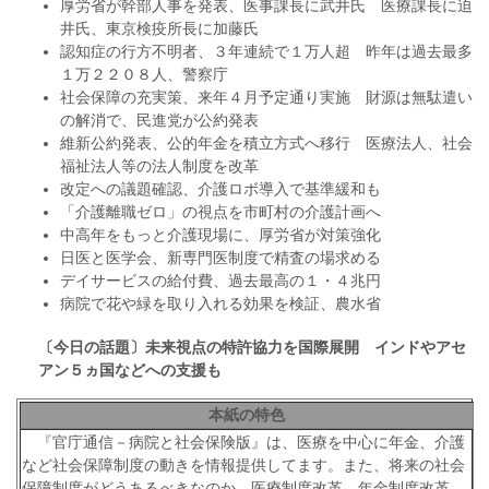
厚労省が幹部人事を発表、医事課長に武井氏 医療課長に迫
井氏、東京検疫所長に加藤氏
認知症の行方不明者、３年連続で１万人超 昨年は過去最多
１万２２０８人、警察庁
社会保障の充実策、来年４月予定通り実施 財源は無駄遣い
の解消で、民進党が公約発表
維新公約発表、公的年金を積立方式へ移行 医療法人、社会
福祉法人等の法人制度を改革
改定への議題確認、介護ロボ導入で基準緩和も
「介護離職ゼロ」の視点を市町村の介護計画へ
中高年をもっと介護現場に、厚労省が対策強化
日医と医学会、新専門医制度で精査の場求める
デイサービスの給付費、過去最高の１・４兆円
病院で花や緑を取り入れる効果を検証、農水省
〔今日の話題〕未来視点の特許協力を国際展開
インドやアセ
アン５ヵ国などへの支援も
本紙の特色
『官庁通信－病院と社会保険版』は、医療を中心に年金、介護
など社会保障制度の動きを情報提供してます。また、将来の社会
保障制度がどうあるべきなのか、医療制度改革、年金制度改革、