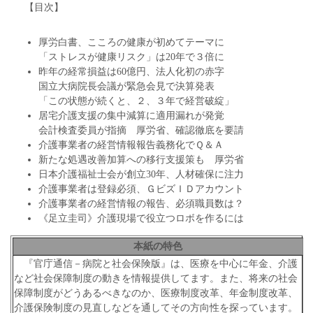
【目次】
厚労白書、こころの健康が初めてテーマに
「ストレスが健康リスク」は20年で３倍に
昨年の経常損益は60億円、法人化初の赤字
国立大病院長会議が緊急会見で決算発表
「この状態が続くと、２、３年で経営破綻」
居宅介護支援の集中減算に適用漏れが発覚
会計検査委員が指摘 厚労省、確認徹底を要請
介護事業者の経営情報報告義務化でＱ＆Ａ
新たな処遇改善加算への移行支援策も 厚労省
日本介護福祉士会が創立30年、人材確保に注力
介護事業者は登録必須、ＧビズＩＤアカウント
介護事業者の経営情報の報告、必須職員数は？
《足立圭司》介護現場で役立つロボを作るには
本紙の特色
『官庁通信－病院と社会保険版』は、医療を中心に年金、介護
など社会保障制度の動きを情報提供してます。また、将来の社会
保障制度がどうあるべきなのか、医療制度改革、年金制度改革、
介護保険制度の見直しなどを通してその方向性を探っています。