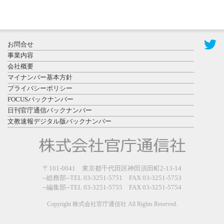
2026年7月31
お問合せ
日更新
事業内容
登録有形文
会社概要
化財となっ
マイナンバー基本方針
た東北大植
プライバシーポリシー
物園八...
FOCUSバックナンバー
日刊官庁通信バックナンバー
文教速報デジタル版バックナンバー
2026年7月29
〒101-0041 東京都千代田区神田須田町2-13-14
日更新
--総務部--TEL 03-3251-5751 FAX 03-3251-5753
県警等と大
--編集部--TEL 03-3251-5755 FAX 03-3251-5754
規模災害時
連携協定を
Copyright 株式会社官庁通信社 All Rights Reserved.
締結し...