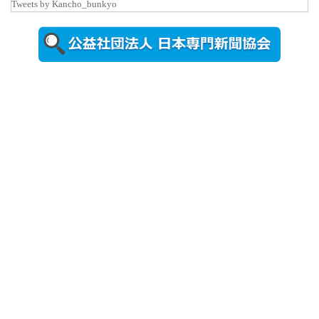
Tweets by Kancho_bunkyo
2026年8月5日
更新
農工大で大
学院生のト
ークセッシ
ョンに...
2026年8月3日
更新
秋田大に設
置されたフ
ォトスポッ
ト （8...