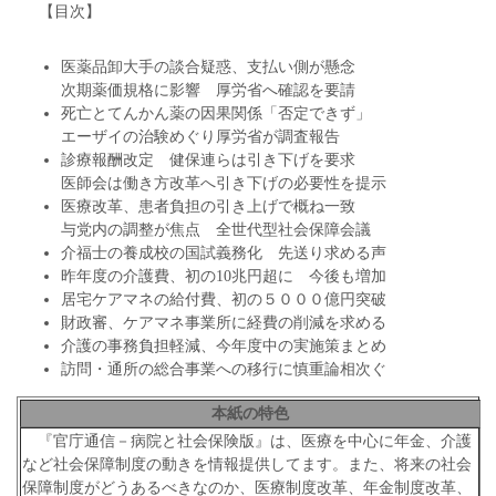
【目次】
医薬品卸大手の談合疑惑、支払い側が懸念
次期薬価規格に影響 厚労省へ確認を要請
死亡とてんかん薬の因果関係「否定できず」
エーザイの治験めぐり厚労省が調査報告
診療報酬改定 健保連らは引き下げを要求
医師会は働き方改革へ引き下げの必要性を提示
医療改革、患者負担の引き上げで概ね一致
与党内の調整が焦点 全世代型社会保障会議
介福士の養成校の国試義務化 先送り求める声
昨年度の介護費、初の10兆円超に 今後も増加
居宅ケアマネの給付費、初の５０００億円突破
財政審、ケアマネ事業所に経費の削減を求める
介護の事務負担軽減、今年度中の実施策まとめ
訪問・通所の総合事業への移行に慎重論相次ぐ
本紙の特色
『官庁通信－病院と社会保険版』は、医療を中心に年金、介護
など社会保障制度の動きを情報提供してます。また、将来の社会
保障制度がどうあるべきなのか、医療制度改革、年金制度改革、