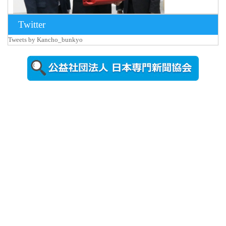
Twitter
Tweets by Kancho_bunkyo
2026年8月5日
更新
農工大で大
学院生のト
ークセッシ
ョンに...
2026年8月3日
更新
秋田大に設
置されたフ
ォトスポッ
ト （8...