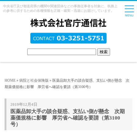
中央省庁及び都道府県の機関や関連団体などの事務従事者を対象に、執務上
の参考に供するための各種情報を正確・確実・迅速にお届けしています。
HOME
»
病院と社会保険版
» 医薬品卸大手の談合疑惑、支払い側が懸念 次
期薬価規格に影響 厚労省へ確認を要請（第3100号）
2019年12月4日
医薬品卸大手の談合疑惑、支払い側が懸念 次期
薬価規格に影響 厚労省へ確認を要請（第3100
号）