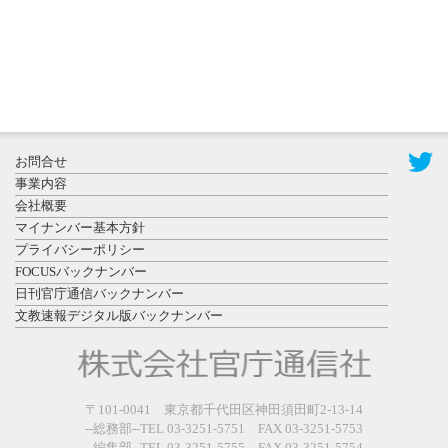
2026年7月31
お問合せ
日更新
事業内容
登録有形文
会社概要
化財となっ
マイナンバー基本方針
た東北大植
プライバシーポリシー
物園八...
FOCUSバックナンバー
日刊官庁通信バックナンバー
文教速報デジタル版バックナンバー
2026年7月29
〒101-0041 東京都千代田区神田須田町2-13-14
日更新
--総務部--TEL 03-3251-5751 FAX 03-3251-5753
県警等と大
--編集部--TEL 03-3251-5755 FAX 03-3251-5754