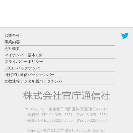
2026年7月29
日更新
県警等と大
規模災害時
お問合せ
連携協定を
事業内容
締結し...
会社概要
マイナンバー基本方針
プライバシーポリシー
FOCUSバックナンバー
日刊官庁通信バックナンバー
文教速報デジタル版バックナンバー
2026年7月27
日更新
教育学部と
政経学部の
〒101-0041 東京都千代田区神田須田町2-13-14
来春開設決
--総務部--TEL 03-3251-5751 FAX 03-3251-5753
--編集部--TEL 03-3251-5755 FAX 03-3251-5754
定を祝...
Copyright 株式会社官庁通信社 All Rights Reserved.