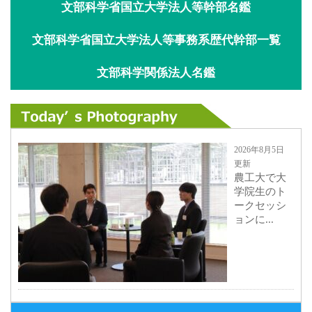
文部科学省国立大学法人等幹部名鑑
文部科学省国立大学法人等事務系歴代幹部一覧
文部科学関係法人名鑑
2026年8月5日
更新
農工大で大
学院生のト
ークセッシ
ョンに...
2026年8月3日