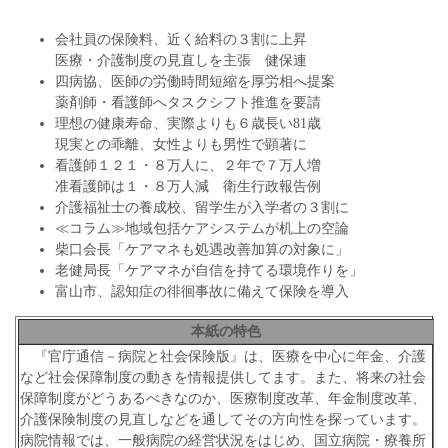
会社員の保険料、近く給料の３割に上昇
医療・介護制度の見直しを主張 健保連
四病協、医師の労働時間短縮を厚労相へ提案
薬剤師・看護師へタスクシフト推進を要請
理想の健康寿命、実際よりも６歳長い81歳
現実との乖離、女性よりも男性で顕著に
看護師１２１・８万人に、２年で７万人増
准看護師は１・８万人減 衛生行政報告例
介護福祉士の養成校、留学生が入学者の３割に
≪コラム≫地域包括ケアシステムが机上の空論
柴口会長「ケアマネも処遇改善加算の対象に」
老健局長「ケアマネが自信を持てる環境作りを」
富山市、認知症の徘徊事故に備えて保険を導入
本紙の特色
『官庁通信－病院と社会保険版』は、医療を中心に年金、介護
など社会保障制度の動きを情報提供してます。また、将来の社会
保障制度がどうあるべきなのか、医療制度改革、年金制度改革、
介護保険制度の見直しなどを通してその方向性を探っています。
病院情報では、一般病院の経営状況をはじめ、国立病院・療養所