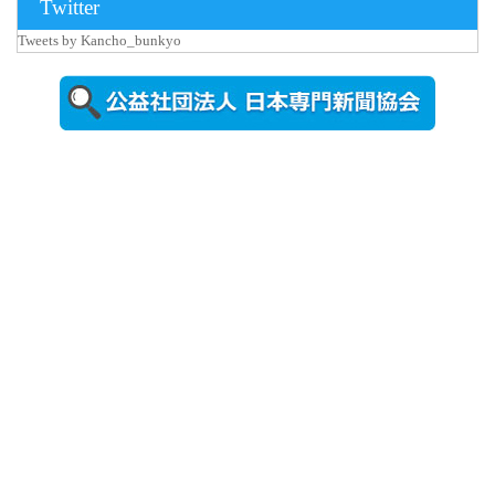
Twitter
更新
Tweets by Kancho_bunkyo
秋田大に設
置されたフ
ォトスポッ
ト （8...
2026年7月31
日更新
登録有形文
化財となっ
た東北大植
物園八...