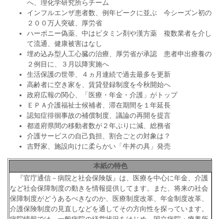
へ、理化学研究所らチーム
インフルエンザ患者数、例年ピークに並ぶ 今シーズン初の
２００万人突破、厚労省
ハーボニー偽薬、中はビタミン剤や漢方薬 複数業者を介し
て流通、健康被害はなし
埋め込み型人工心臓の治療、厚労省が承認 患者申出療養の
２例目に、３月以降実施へ
生活保護の世帯、４ヵ月連続で過去最多を更新
高齢者に空き家を、賃貸登録制度を今秋開始へ
政府広報の関心、「医療・年金・介護」がトップ
ＥＰＡ介護福祉士候補者、滞在期間を１年延長
認知症徘徊事故の補償制度、議論の再開を提言
都道府県間の移動者数が２年ぶりに減、総務省
介護サービスの自己負担、割合ごとの対象は？
吉野家、施設向けに柔らかい「牛丼の具」発売
本紙の特色
『官庁通信－病院と社会保険版』は、医療を中心に年金、介護
など社会保障制度の動きを情報提供してます。また、将来の社会
保障制度がどうあるべきなのか、医療制度改革、年金制度改革、
介護保険制度の見直しなどを通してその方向性を探っています。