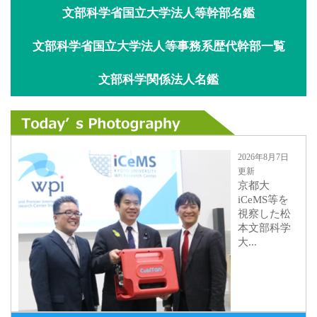
文部科学省国立大学法人等幹部名鑑
文部科学省国立大学法人等事務系歴代幹部一覧
文部科学関係法人名鑑
2026年8月7日
更新
京都大
iCeMS等を
視察した松
本文部科学
大...