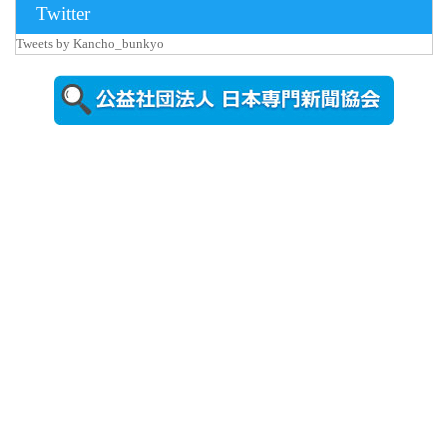
Twitter
Tweets by Kancho_bunkyo
2026年8月5日
更新
農工大で大
学院生のト
ークセッシ
ョンに...
2026年8月3日
更新
秋田大に設
置されたフ
ォトスポッ
ト （8...