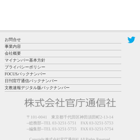
2026年7月31
お問合せ
日更新
事業内容
登録有形文
会社概要
化財となっ
マイナンバー基本方針
た東北大植
プライバシーポリシー
物園八...
FOCUSバックナンバー
日刊官庁通信バックナンバー
文教速報デジタル版バックナンバー
2026年7月29
〒101-0041 東京都千代田区神田須田町2-13-14
日更新
--総務部--TEL 03-3251-5751 FAX 03-3251-5753
県警等と大
--編集部--TEL 03-3251-5755 FAX 03-3251-5754
規模災害時
連携協定を
Copyright 株式会社官庁通信社 All Rights Reserved.