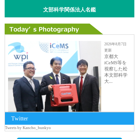
文部科学関係法人名鑑
2026年8月7日
更新
京都大
iCeMS等を
視察した松
本文部科学
大...
Twitter
Tweets by Kancho_bunkyo
2026年8月5日