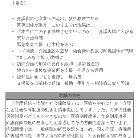
【目次】
介護職の他産業への流出、賃金格差で加速
関係団体が訴え「このままでは現場は…」
「本当にこのまま崩壊させていいのか」 介護現場に広がる
怒りと虚無感
緊急集会で賃上げ実現を叫ぶ
コメ高騰、介護施設を直撃 給食費の膨張で関係団体が悲鳴
“楽しみなご飯”が危機に
訪問介護の加算の要件を緩和 厚労省通知
地方の小規模な事業所を支援 今月から適用
認知症計画づくり後押し 厚労省
支援策を自治体に通知 補助・手引き・相談窓口など周知
本紙の特色
『官庁通信－病院と社会保険版』は、医療を中心に年金、介護
など社会保障制度の動きを情報提供してます。また、将来の社会
保障制度がどうあるべきなのか、医療制度改革、年金制度改革、
介護保険制度の見直しなどを通してその方向性を探っています。
病院情報では、一般病院の経営状況をはじめ、国立病院・療養所
の再編成問題、国立大病院の独法化問題、社会保険病院の見直し