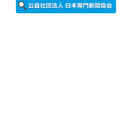
更新
農工大で大
学院生のト
ークセッシ
ョンに...
2026年8月3日
更新
秋田大に設
置されたフ
ォトスポッ
ト （8...