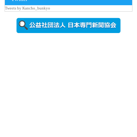
Tweets by Kancho_bunkyo
2026年8月5日
更新
農工大で大
学院生のト
ークセッシ
ョンに...
2026年8月3日
更新
秋田大に設
置されたフ
ォトスポッ
ト （8...