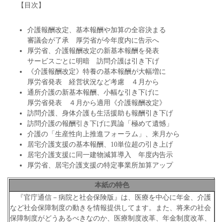
【目次】
介護報酬改定、基本報酬や加算の全容決まる
審議会が了承 厚労省が今年度内に告示へ
厚労省、介護報酬改定の新基本報酬を発表
サービスごとに明暗 訪問介護は引き下げ
《介護報酬改定》特養の基本報酬が大幅増に
厚労省発表 経営状況など考慮 ４月から
通所介護の新基本報酬、小幅な引き下げに
厚労省発表 ４月から適用《介護報酬改定》
訪問介護、身体介護も生活援助も報酬引き下げ
訪問介護の報酬引き下げに異論「極めて遺憾」
介護の「生産性向上推進フォーラム」、来月から
居宅介護支援の基本報酬、10単位超の引き上げ
居宅介護支援に同一建物減算導入 年度内告示
厚労省、居宅介護支援の特定事業所加算アップ
本紙の特色
『官庁通信－病院と社会保険版』は、医療を中心に年金、介護
など社会保障制度の動きを情報提供してます。また、将来の社会
保障制度がどうあるべきなのか、医療制度改革、年金制度改革、