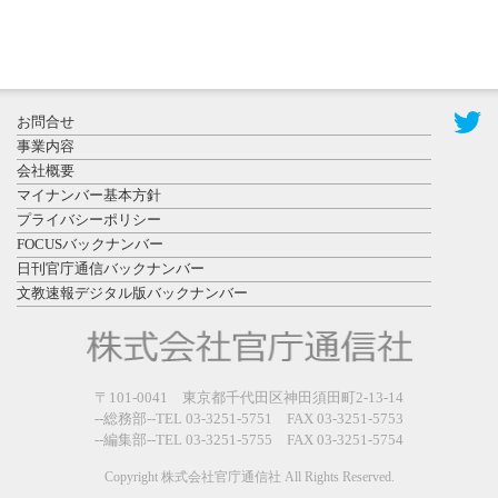
2026年7月31
お問合せ
日更新
事業内容
登録有形文
会社概要
化財となっ
マイナンバー基本方針
た東北大植
プライバシーポリシー
物園八...
FOCUSバックナンバー
日刊官庁通信バックナンバー
文教速報デジタル版バックナンバー
2026年7月29
〒101-0041 東京都千代田区神田須田町2-13-14
日更新
--総務部--TEL 03-3251-5751 FAX 03-3251-5753
県警等と大
--編集部--TEL 03-3251-5755 FAX 03-3251-5754
規模災害時
連携協定を
Copyright 株式会社官庁通信社 All Rights Reserved.
締結し...