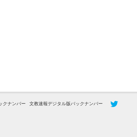
2026年8月5日更新
農工大で大学院生のトークセッション
に...
ックナンバー
文教速報デジタル版バックナンバー