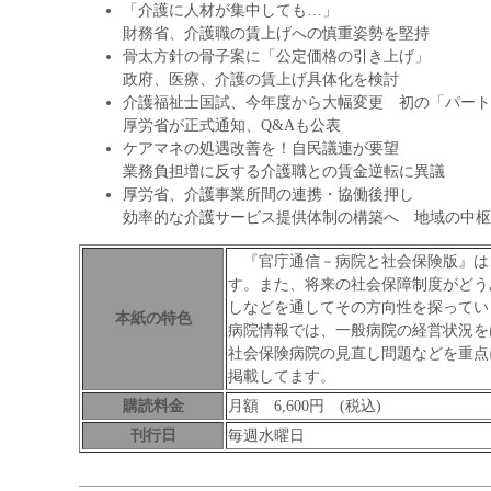
「介護に人材が集中しても…」
財務省、介護職の賃上げへの慎重姿勢を堅持
骨太方針の骨子案に「公定価格の引き上げ」
政府、医療、介護の賃上げ具体化を検討
介護福祉士国試、今年度から大幅変更 初の「パート
厚労省が正式通知、Q&Aも公表
ケアマネの処遇改善を！自民議連が要望
業務負担増に反する介護職との賃金逆転に異議
厚労省、介護事業所間の連携・協働後押し
効率的な介護サービス提供体制の構築へ 地域の中枢
『官庁通信－病院と社会保険版』は
す。また、将来の社会保障制度がどう
しなどを通してその方向性を探ってい
本紙の特色
病院情報では、一般病院の経営状況を
社会保険病院の見直し問題などを重点
掲載してます。
購読料金
月額 6,600円 (税込)
刊行日
毎週水曜日