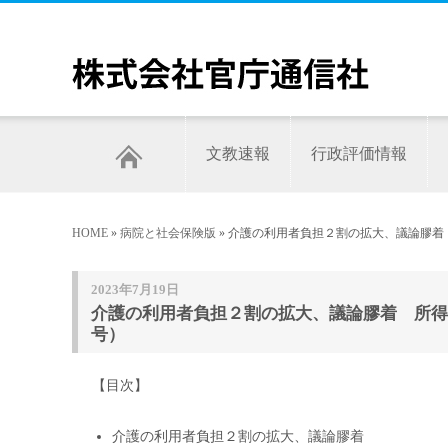
文教速報
行政評価情報
HOME
»
病院と社会保険版
» 介護の利用者負担２割の拡大、議論膠着 
2023年7月19日
介護の利用者負担２割の拡大、議論膠着 所得上
号）
【目次】
介護の利用者負担２割の拡大、議論膠着