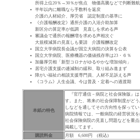
所得上位20％→30％が焦点 物価高騰などで判断難航
半年以内に離職なら手数料を返戻
介護の人材紹介、厚労省 認定制度の基準に
《介護報酬改定》通所介護の入浴介助加算
新区分の算定率が低調 見直しを求める声
審議会で通所の報酬増を求める声相次ぐ
大規模減算の見直しも要請 介護報酬改定
国立大学病院長会議が国立大病院の決算を公表
国立大学病院、医療機器の価値残存率は23・６％
加藤厚労相「新型コロナがゆるやかな増加傾向」
居宅介護支援の逓減制の緩和、取り組み進まず
障がい福祉の相談支援専門員、人材不足訴える声
《コラム》人生会議、今は普及・定着への過渡期
『官庁通信－病院と社会保険版』は
す。また、将来の社会保障制度がどう
しなどを通してその方向性を探ってい
本紙の特色
病院情報では、一般病院の経営状況を
社会保険病院の見直し問題などを重点
掲載してます。
購読料金
月額 6,600円 (税込)