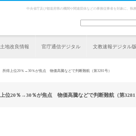
中央省庁及び都道府県の機関や関連団体などの事務従事者を対象に、執
土地改良情報
官庁通信デジタル
文教速報デジタル
所得上位20％→30％が焦点 物価高騰などで判断難航（第3281号）
位20％→30％が焦点 物価高騰などで判断難航（第3281