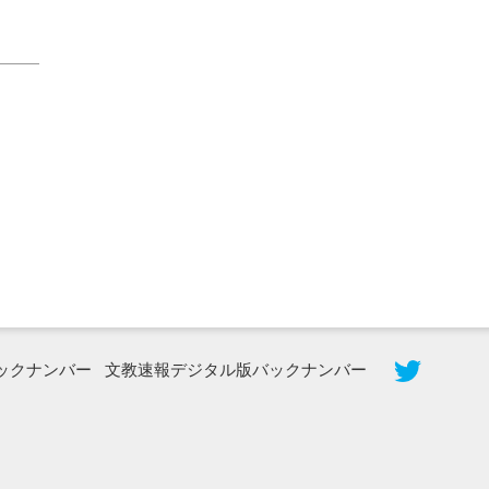
2026年8月3日更新
秋田大に設置されたフォトスポット
（8...
ックナンバー
文教速報デジタル版バックナンバー
2026年7月31日更新
登録有形文化財となった東北大植物園
八...