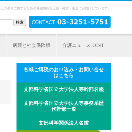
務上の参考に供するための各種情報を正確・確実・迅速にお届けしています。
版
病院と社会保険版
介護ニュースJOINT
各紙ご購読のお申込み・お問い合せ
はこちら
文部科学省国立大学法人等幹部名鑑
文部科学省国立大学法人等事務系歴
代幹部一覧
文部科学関係法人名鑑