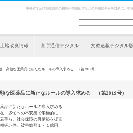
中央省庁及び都道府県の機関や関連団体などの事務従事者を対象に、執
土地改良情報
官庁通信デジタル
文教速報デジタル
視 高額な医薬品に新たなルールの導入求める （第2919号）
額な医薬品に新たなルールの導入求める （第2919号）
薬品に新たなルールの導入求める
在、多忙への不安感で消極的に
の若手ら、社会保障の再構築を提言
領等37件、被害総額１・１億円