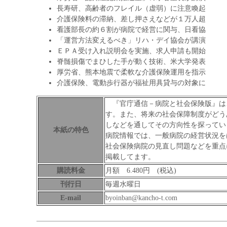
長寿研、高齢者のフレイル（虚弱）に注意喚起
介護保険料の滞納、差し押さえなどが１万人超
看護部長の約６割が病院で経営に関与、日看協
「運営方法変えるべき」リハ・デイ協会が講演
ＥＰＡ受け入れ説明会を実施、求人申請も開始
脊髄損傷でまひした手が動く技術、米大学発表
厚労省、熊本地震で柔軟な介護保険運用を指示
介護保険、電動歩行器が福祉用具貸与の対象に
『官庁通信－病院と社会保険版』は
す。また、将来の社会保障制度がどう
しなどを通してその方向性を探ってい
本紙の特色
病院情報では、一般病院の経営状況を
社会保険病院の見直し問題などを重点
掲載してます。
購読料金
月額 6.480円 (税込)
刊行日
毎週水曜日
E-mail
byoinban@kancho-t.com