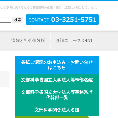
務上の参考に供するための各種情報を正確・確実・迅速にお届けしています。
版
病院と社会保険版
介護ニュースJOINT
各紙ご購読のお申込み・お問い合せ
はこちら
文部科学省国立大学法人等幹部名鑑
文部科学省国立大学法人等事務系歴
代幹部一覧
文部科学関係法人名鑑