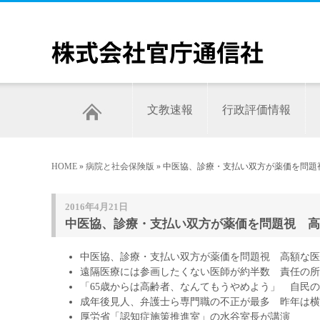
文教速報
行政評価情報
HOME
»
病院と社会保険版
» 中医協、診療・支払い双方が薬価を問題
2016年4月21日
中医協、診療・支払い双方が薬価を問題視 高
中医協、診療・支払い双方が薬価を問題視 高額な医
遠隔医療には参画したくない医師が約半数 責任の所
「65歳からは高齢者、なんてもうやめよう」 自民
成年後見人、弁護士ら専門職の不正が最多 昨年は横
厚労省「認知症施策推進室」の水谷室長が講演