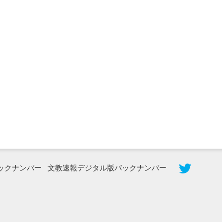
2026年8月3日更新
秋田大に設置されたフォトスポット
（8...
ックナンバー
文教速報デジタル版バックナンバー
2026年7月31日更新
登録有形文化財となった東北大植物園
八...