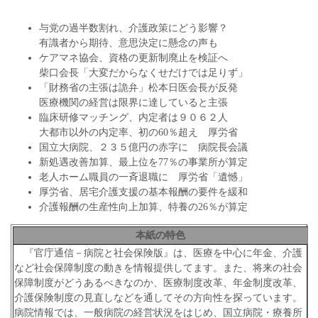
与党の過半数割れ、介護政策にどう影響？
有識者から期待、意思決定に懸念の声も
ケアマネ協会、資格の更新制廃止を検証へ
柴口会長「大変だからなくせだけでは足りず」
「財務省の主張は詭弁」松本日医会長が反発
医療機関の経営は限界に達していると主張
臨床研修マッチング、内定者は９０６２人
大都市以外の内定率、初の60％超え 厚労省
国立大病院、２３５億円の赤字に 病院長会議
新処遇改善加算、最上位を77％の事業所が算定
老人ホーム職員の一斉退職に 厚労省「遺憾」
厚労省、居宅介護支援の基本報酬の要件を緩和
介護報酬の生産性向上加算、特養の26％が算定
本紙の特色
『官庁通信－病院と社会保険版』は、医療を中心に年金、介護
など社会保障制度の動きを情報提供してます。また、将来の社会
保障制度がどうあるべきなのか、医療制度改革、年金制度改革、
介護保険制度の見直しなどを通してその方向性を探っています。
病院情報では、一般病院の経営状況をはじめ、国立病院・療養所