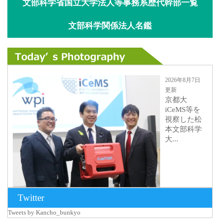
文部科学省国立大学法人等事務系歴代幹部一覧
文部科学関係法人名鑑
2026年8月7日
更新
京都大
iCeMS等を
視察した松
本文部科学
大...
Twitter
Tweets by Kancho_bunkyo