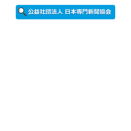
2026年8月5日
更新
農工大で大
学院生のト
ークセッシ
ョンに...
2026年8月3日
更新
秋田大に設
置されたフ
ォトスポッ
ト （8...