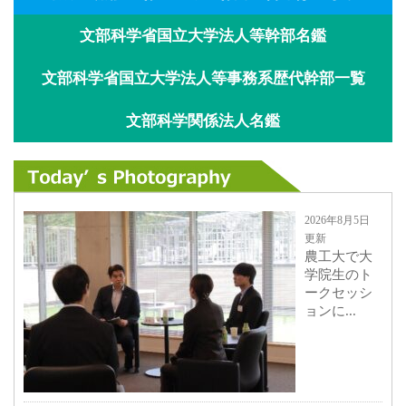
文部科学省国立大学法人等幹部名鑑
文部科学省国立大学法人等事務系歴代幹部一覧
文部科学関係法人名鑑
2026年8月5日
更新
農工大で大
学院生のト
ークセッシ
ョンに...