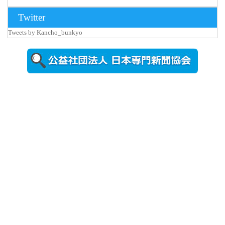
2026年8月3日
Twitter
更新
Tweets by Kancho_bunkyo
秋田大に設
置されたフ
ォトスポッ
ト （8...
2026年7月31
日更新
登録有形文
化財となっ
た東北大植
物園八...