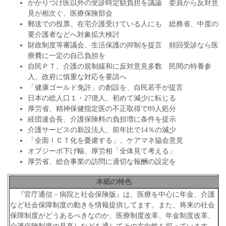
かかりつけ医以外の受診時定額負担を議論 委員から反対意
見が相次ぐ、医療保険部会
郵送での投票、在宅介護受けている人にも 総務省、中度の
要介護者などへ対象拡大検討
財政制度等審議会、生活保護の抑制を提言 頻回受診なら医
療費に一定の自己負担を
自民ＰＴ、介護の規制緩和に反対意見多数 民間の特養参
入、政府に慎重な対応を要請へ
「健康ゴールド免許」の創設を、自民若手が提言
日本の総人口１・27億人、初めて減少に転じる
厚労省、精神保健指定医の不正取得で89人処分
経団連会長、介護保険料の負担増に条件を提示
介護サービスの新設法人、前年比で14％の減少
「全面ＩＣＴ化を憂慮する」、ケアマネ協会意見
オプジーボ下げ幅、厚労相「全体見て考える」
厚労省、総合事業の訪問に適切な報酬の設定を
本紙の特色
『官庁通信－病院と社会保険版』は、医療を中心に年金、介護
など社会保障制度の動きを情報提供してます。また、将来の社会
保障制度がどうあるべきなのか、医療制度改革、年金制度改革、