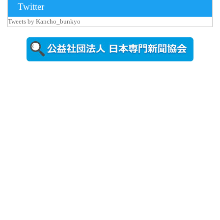
2026年8月3日
Twitter
更新
Tweets by Kancho_bunkyo
秋田大に設
置されたフ
ォトスポッ
ト （8...
2026年7月31
日更新
登録有形文
化財となっ
た東北大植
物園八...