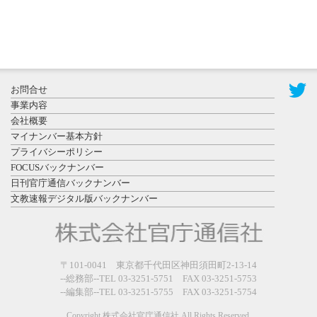
2026年7月29
日更新
県警等と大
規模災害時
お問合せ
連携協定を
事業内容
締結し...
会社概要
マイナンバー基本方針
プライバシーポリシー
FOCUSバックナンバー
日刊官庁通信バックナンバー
文教速報デジタル版バックナンバー
2026年7月27
日更新
教育学部と
政経学部の
〒101-0041 東京都千代田区神田須田町2-13-14
来春開設決
--総務部--TEL 03-3251-5751 FAX 03-3251-5753
--編集部--TEL 03-3251-5755 FAX 03-3251-5754
定を祝...
Copyright 株式会社官庁通信社 All Rights Reserved.