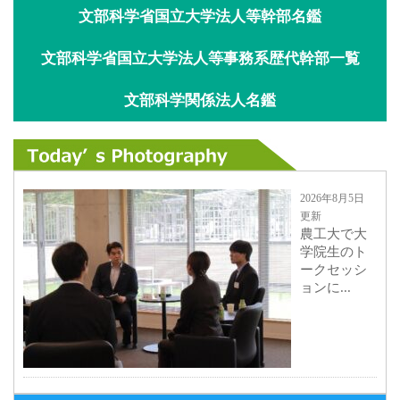
文部科学省国立大学法人等幹部名鑑
文部科学省国立大学法人等事務系歴代幹部一覧
文部科学関係法人名鑑
2026年8月5日
更新
農工大で大
学院生のト
ークセッシ
ョンに...