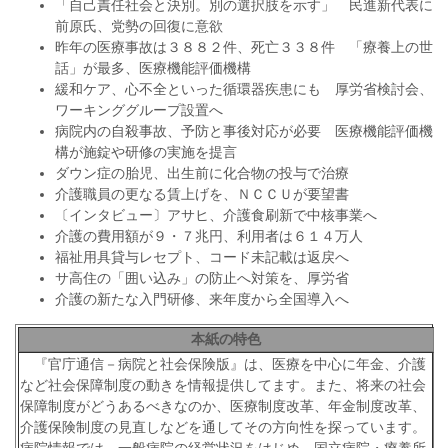
「自己責任社会と決別。別の選択肢を示す」 民進新代表に
前原氏、党勢の回復に意欲
昨年の医療事故は３８８２件、死亡３３８件 「療養上の世
話」が最多、医療機能評価機構
緩和ケア、心不全といった循環器疾患にも 厚労省検討会、
ワーキンググループ設置へ
病院内の自殺事故、予防と事後対応が必要 医療機能評価機
構が施錠や研修の実施を提言
ダウン症の胎児、出生前に化合物の投与で治療
介護職員の更なる賃上げを、ＮＣＣＵが要望書
〔インタビュー〕アサヒ、介護食刷新で中核事業へ
介護の費用額が９・７兆円、利用者は６１４万人
福祉用具貸与レセプト、コード未記載は返戻へ
サ高住の「囲い込み」の防止へ対策を、厚労省
介護の新たな入門研修、来年度から全国導入へ
本紙の特色
『官庁通信－病院と社会保険版』は、医療を中心に年金、介護
など社会保障制度の動きを情報提供してます。また、将来の社会
保障制度がどうあるべきなのか、医療制度改革、年金制度改革、
介護保険制度の見直しなどを通してその方向性を探っています。