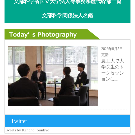
文部科学省国立大学法人等事務系歴代幹部一覧
文部科学関係法人名鑑
2026年8月5日
更新
農工大で大
学院生のト
ークセッシ
ョンに...
2026年8月3日
Twitter
更新
Tweets by Kancho_bunkyo
秋田大に設