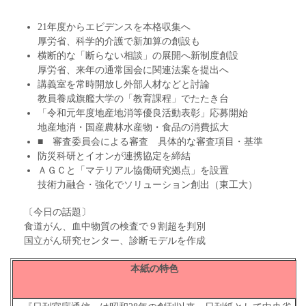
21年度からエビデンスを本格収集へ
厚労省、科学的介護で新加算の創設も
横断的な「断らない相談」の展開へ新制度創設
厚労省、来年の通常国会に関連法案を提出へ
講義室を常時開放し外部人材などと討論
教員養成旗艦大学の「教育課程」でたたき台
「令和元年度地産地消等優良活動表彰」応募開始
地産地消・国産農林水産物・食品の消費拡大
■ 審査委員会による審査 具体的な審査項目・基準
防災科研とイオンが連携協定を締結
ＡＧＣと「マテリアル協働研究拠点」を設置
技術力融合・強化でソリューション創出（東工大）
〔今日の話題〕
食道がん、血中物質の検査で９割超を判別
国立がん研究センター、診断モデルを作成
本紙の特色