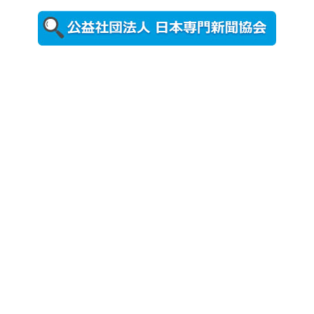
置されたフ
ォトスポッ
ト （8...
2026年7月31
日更新
登録有形文
化財となっ
た東北大植
物園八...
2026年7月29