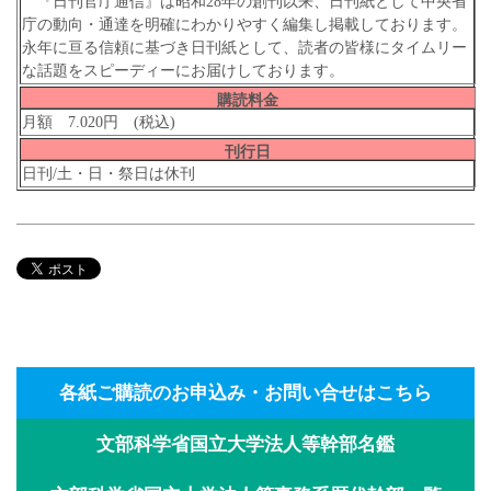
『日刊官庁通信』は昭和28年の創刊以来、日刊紙として中央省
庁の動向・通達を明確にわかりやすく編集し掲載しております。
永年に亘る信頼に基づき日刊紙として、読者の皆様にタイムリー
な話題をスピーディーにお届けしております。
購読料金
月額 7.020円 (税込)
刊行日
日刊/土・日・祭日は休刊
各紙ご購読のお申込み・お問い合せはこちら
文部科学省国立大学法人等幹部名鑑