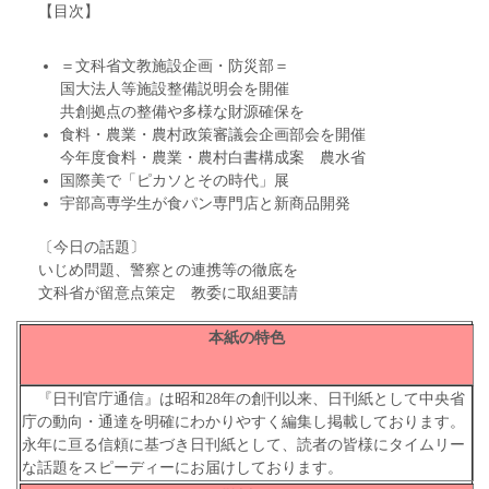
【目次】
＝文科省文教施設企画・防災部＝
国大法人等施設整備説明会を開催
共創拠点の整備や多様な財源確保を
食料・農業・農村政策審議会企画部会を開催
今年度食料・農業・農村白書構成案 農水省
国際美で「ピカソとその時代」展
宇部高専学生が食パン専門店と新商品開発
〔今日の話題〕
いじめ問題、警察との連携等の徹底を
文科省が留意点策定 教委に取組要請
本紙の特色
『日刊官庁通信』は昭和28年の創刊以来、日刊紙として中央省
庁の動向・通達を明確にわかりやすく編集し掲載しております。
永年に亘る信頼に基づき日刊紙として、読者の皆様にタイムリー
な話題をスピーディーにお届けしております。