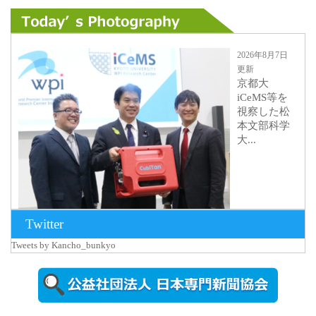
2026年8月7日
更新
京都大
iCeMS等を
視察した松
本文部科学
大...
Twitter
Tweets by Kancho_bunkyo
2026年8月5日
更新
農工大で大
学院生のト