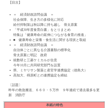
【目次】
＝ 経済財政諮問会議 ＝
社会保障、生き方の多様化に対応
給付抑制策は秋以降に持ち越し 骨太原案
「平成30年度食育白書」をとりまとめ
特集は「健康寿命の延伸につながる食育の推進」
■ 健康寿命と栄養・食生活に関する現状と取組
＝ 経済財政諮問会議 ＝
自治体ごとに異なる介護書類の標準化
骨太原案に明記 政府
統数研と三菱ケミカルが合意
今年10月に共同研究部門を設置
県、ミヤリサン製薬と産官学連携協定（徳島大）
高知大、梼原町との連携協定を締結
〔話題〕
昨年の救急搬送、６６０・５万件 ９年連続で過去最多を更
新 消防庁
本紙の特色