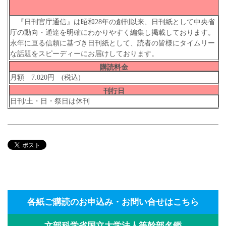
『日刊官庁通信』は昭和28年の創刊以来、日刊紙として中央省
庁の動向・通達を明確にわかりやすく編集し掲載しております。
永年に亘る信頼に基づき日刊紙として、読者の皆様にタイムリー
な話題をスピーディーにお届けしております。
購読料金
月額 7.020円 (税込)
刊行日
日刊/土・日・祭日は休刊
各紙ご購読のお申込み・お問い合せはこちら
文部科学省国立大学法人等幹部名鑑