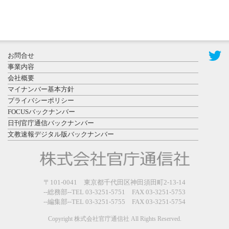
2026年7月31
お問合せ
日更新
事業内容
登録有形文
会社概要
化財となっ
マイナンバー基本方針
た東北大植
プライバシーポリシー
物園八...
FOCUSバックナンバー
日刊官庁通信バックナンバー
文教速報デジタル版バックナンバー
2026年7月29
〒101-0041 東京都千代田区神田須田町2-13-14
日更新
--総務部--TEL 03-3251-5751 FAX 03-3251-5753
県警等と大
--編集部--TEL 03-3251-5755 FAX 03-3251-5754
規模災害時
連携協定を
Copyright 株式会社官庁通信社 All Rights Reserved.
締結し...