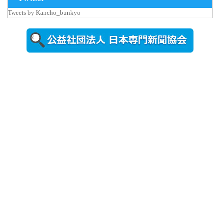
Tweets by Kancho_bunkyo
2026年8月5日
更新
農工大で大
学院生のト
ークセッシ
ョンに...
2026年8月3日
更新
秋田大に設
置されたフ
ォトスポッ
ト （8...