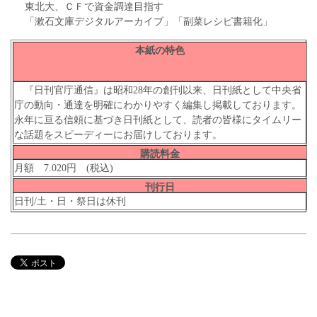
東北大、ＣＦで資金調達目指す
「漱石文庫デジタルアーカイブ」「副菜レシピ書籍化」
本紙の特色
『日刊官庁通信』は昭和28年の創刊以来、日刊紙として中央省
庁の動向・通達を明確にわかりやすく編集し掲載しております。
永年に亘る信頼に基づき日刊紙として、読者の皆様にタイムリー
な話題をスピーディーにお届けしております。
購読料金
月額 7.020円 (税込)
刊行日
日刊/土・日・祭日は休刊