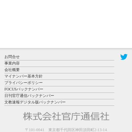
ォトスポッ
ト （8...
2026年7月31
お問合せ
日更新
事業内容
登録有形文
会社概要
化財となっ
マイナンバー基本方針
た東北大植
プライバシーポリシー
物園八...
FOCUSバックナンバー
日刊官庁通信バックナンバー
文教速報デジタル版バックナンバー
2026年7月29
〒101-0041 東京都千代田区神田須田町2-13-14
日更新