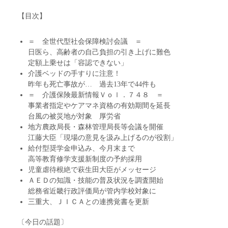
【目次】
＝ 全世代型社会保障検討会議 ＝
日医ら、高齢者の自己負担の引き上げに難色
定額上乗せは「容認できない」
介護ベッドの手すりに注意！
昨年も死亡事故が… 過去13年で44件も
＝ 介護保険最新情報Ｖｏｌ．７４８ ＝
事業者指定やケアマネ資格の有効期間を延長
台風の被災地が対象 厚労省
地方農政局長・森林管理局長等会議を開催
江藤大臣「現場の意見を汲み上げるのが役割」
給付型奨学金申込み、今月末まで
高等教育修学支援新制度の予約採用
児童虐待根絶で萩生田大臣がメッセージ
ＡＥＤの知識・技能の普及状況を調査開始
総務省近畿行政評価局が管内学校対象に
三重大、ＪＩＣＡとの連携覚書を更新
〔今日の話題〕