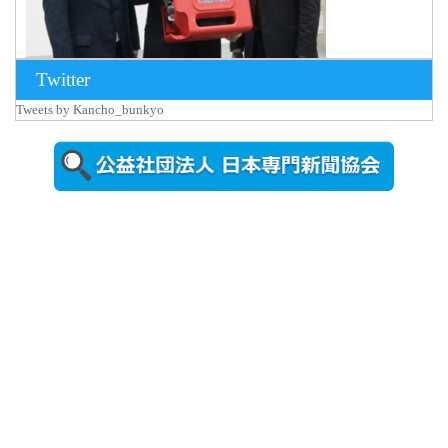
Twitter
Tweets by Kancho_bunkyo
2026年8月5日
更新
農工大で大
学院生のト
ークセッシ
ョンに...
2026年8月3日
更新
秋田大に設
置されたフ