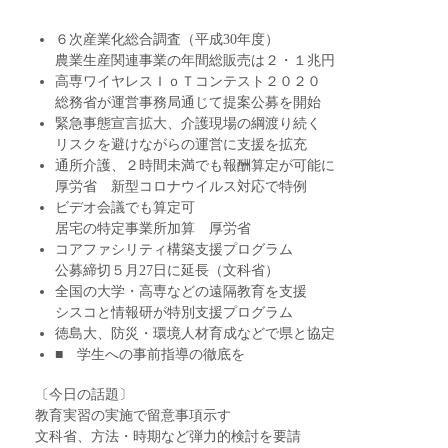
６次産業化総合調査（平成30年度）
農業生産関連事業の年間総販売は２・１兆円
高専ワイヤレスＩｏＴコンテスト２０２０
総務省が運営事務局通じて提案公募を開始
緊急事態宣言拡大、介護現場の綱渡り続く
リスクを避けながらの運営に支援を拡充
通所介護、２時間未満でも報酬算定が可能に
厚労省 新型コロナウイルス対応で特例
ビデオ会議でも算定可
居宅の特定事業所加算 厚労省
コアファシリティ構築支援プログラム
公募締切５月27日に延長（文科省）
全国の大学・高専などの遠隔教育を支援
シスコと情報研が特別支援プログラム
徳島大、防災・環境人材育成などで県と協定
■ 学生への事前指導の徹底を
〔今日の話題〕
教育実習の実施で留意事項示す
文科省、方法・時期など弾力的検討を要請