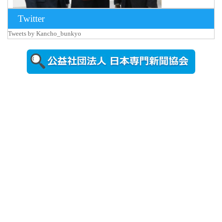
Twitter
Tweets by Kancho_bunkyo
2026年8月5日
更新
農工大で大
学院生のト
ークセッシ
ョンに...
2026年8月3日
更新
秋田大に設
置されたフ
ォトスポッ
ト （8...