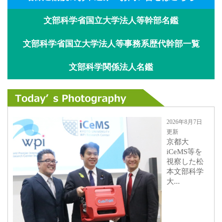
文部科学省国立大学法人等幹部名鑑
文部科学省国立大学法人等事務系歴代幹部一覧
文部科学関係法人名鑑
2026年8月7日
更新
京都大
iCeMS等を
視察した松
本文部科学
大...