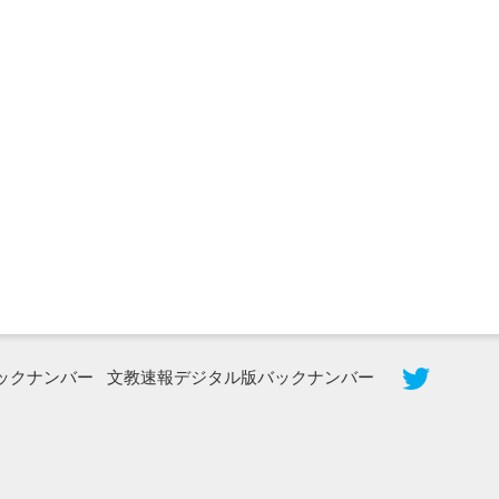
2026年8月5日更新
農工大で大学院生のトークセッション
に...
ックナンバー
文教速報デジタル版バックナンバー