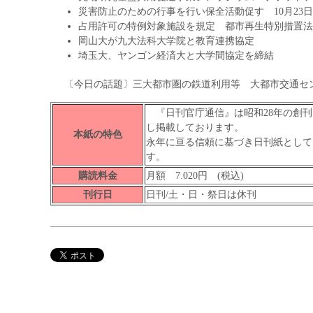
災害防止のための行事を行い保全活動促す 10月23
占用許可の特例対象施設を規定 都市再生特別措置法
岡山大が九大法科大学院と教育連携協定
埼玉大、ヤンゴン経済大と大学間協定を締結
〔今日の話題〕三大都市圏の鉄道利用等 大都市交通セ
『日刊官庁通信』は昭和28年の創刊
し掲載しております。
本紙の特色
永年に亘る信頼に基づき日刊紙として
す。
購読料金
月額 7.020円 (税込)
刊行日
日刊/土・日・祭日は休刊