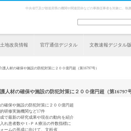
中央省庁及び都道府県の機関や関連団体などの事務従事者を対象に、執
土地改良情報
官庁通信デジタル
文教速報デジタル
介護人材の確保や施設の防犯対策に２００億円超（第16797号）
人材の確保や施設の防犯対策に２００億円超（第16797
の確保や施設の防犯対策に２００億円超
的研修実施機関など17件
成で最新の研究成果や現在の動向を紹介
入れ患者数やｔ‐ＰＡ療法の件数指標に
ォームの形成に向けて、文科省