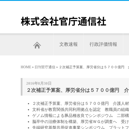
文教速報
行政評価情報
HOME
»
日刊官庁通信
» ２次補正予算案、厚労省分は５７００億円 
2016年8月30日
２次補正予算案、厚労省分は５７００億円 介護
２次補正予算案、厚労省分は５７００億円 介護人材
文科省が教育関係共同利用拠点を認定 教職員の組織
ゲノム情報による豚品種改良でシンポジウム 二部構
脳卒中の治療体制を構築、厚労省ＷＧが調査へ 受け
先端研究基盤共用促進事業シンポジウム プラットフ