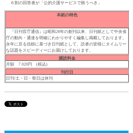
６割の回答者が「公的介護サービスで賄うべき」
本紙の特色
『日刊官庁通信』は昭和28年の創刊以来、日刊紙として中央省
庁の動向・通達を明確にわかりやすく編集し掲載しております。
永年に亘る信頼に基づき日刊紙として、読者の皆様にタイムリー
な話題をスピーディーにお届けしております。
購読料金
月額 7.020円 (税込)
刊行日
日刊/土・日・祭日は休刊