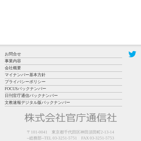
2026年7月29
日更新
県警等と大
規模災害時
お問合せ
連携協定を
事業内容
締結し...
会社概要
マイナンバー基本方針
プライバシーポリシー
FOCUSバックナンバー
日刊官庁通信バックナンバー
文教速報デジタル版バックナンバー
2026年7月27
日更新
教育学部と
政経学部の
〒101-0041 東京都千代田区神田須田町2-13-14
来春開設決
--総務部--TEL 03-3251-5751 FAX 03-3251-5753