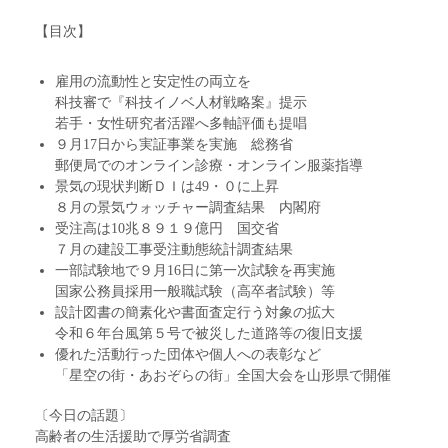
【目次】
雇用の流動性と安定性の両立を
科技審で『科技イノベ人材戦略案』提示
若手・女性研究者活躍へ多軸評価も提唱
９月17日から実証事業を実施 総務省
郵便局でのオンライン診療・オンライン服薬指導
景気の現状判断ＤＩは49・０に上昇
８月の景気ウォッチャー調査結果 内閣府
受注高は10兆８９１９億円 国交省
７月の建設工事受注動態統計調査結果
一部試験地で９月16日に第一次試験を再実施
国家公務員採用一般職試験（高卒者試験）等
設計図書の簡素化や書面査定行う対象の拡大
令和６年台風第５号で被災した道路等の復旧支援
優れた活動行った団体や個人への表彰など
「星空の街・あおぞらの街」全国大会を山形県で開催
〔今日の話題〕
高齢者の生活援助で厚労省調査