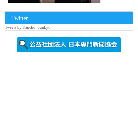
2026年8月3日
Twitter
更新
Tweets by Kancho_bunkyo
秋田大に設
置されたフ
ォトスポッ
ト （8...
2026年7月31
日更新
登録有形文
化財となっ
た東北大植
物園八...