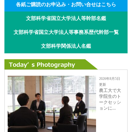
各紙ご購読のお申込み・お問い合せはこちら
文部科学省国立大学法人等幹部名鑑
文部科学省国立大学法人等事務系歴代幹部一覧
文部科学関係法人名鑑
2026年8月5日
更新
農工大で大
学院生のト
ークセッシ
ョンに...