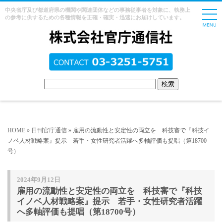
中央省庁及び都道府県の機関や関連団体などの事務従事者を対象に、執務上
の参考に供するための各種情報を正確・確実・迅速にお届けしています。
HOME
»
日刊官庁通信
» 雇用の流動性と安定性の両立を 科技審で『科技イ
ノベ人材戦略案』提示 若手・女性研究者活躍へ多軸評価も提唱（第18700
号）
2024年9月12日
雇用の流動性と安定性の両立を 科技審で『科技
イノベ人材戦略案』提示 若手・女性研究者活躍
へ多軸評価も提唱（第18700号）