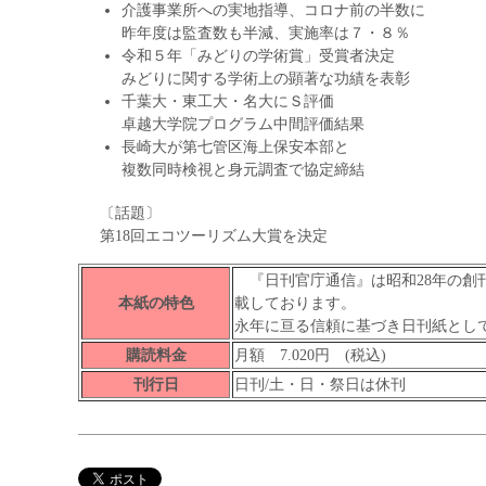
介護事業所への実地指導、コロナ前の半数に
昨年度は監査数も半減、実施率は７・８％
令和５年「みどりの学術賞」受賞者決定
みどりに関する学術上の顕著な功績を表彰
千葉大・東工大・名大にＳ評価
卓越大学院プログラム中間評価結果
長崎大が第七管区海上保安本部と
複数同時検視と身元調査で協定締結
〔話題〕
第18回エコツーリズム大賞を決定
『日刊官庁通信』は昭和28年の創
本紙の特色
載しております。
永年に亘る信頼に基づき日刊紙とし
購読料金
月額 7.020円 (税込)
刊行日
日刊/土・日・祭日は休刊