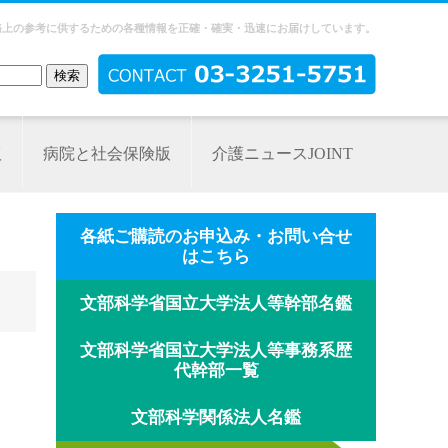
務上の参考に供するための各種情報を正確・確実・迅速にお届けしています。
版
病院と社会保険版
介護ニュースJOINT
各紙ご購読のお申込み・お問い合せ
はこちら
文部科学省国立大学法人等幹部名鑑
文部科学省国立大学法人等事務系歴
代幹部一覧
文部科学関係法人名鑑