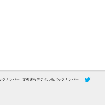
2026年8月5日更新
農工大で大学院生のトークセッション
に...
ックナンバー
文教速報デジタル版バックナンバー