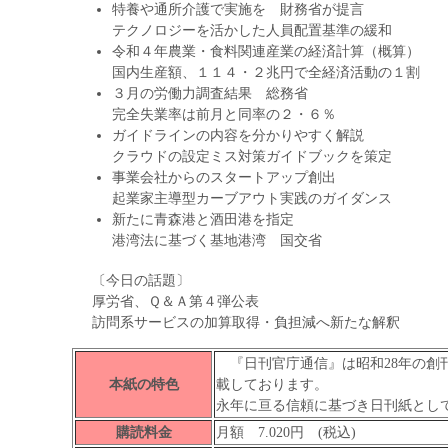
特養や通所介護で実施を 財務省が提言
テクノロジーを活かした人員配置基準の緩和
令和４年農業・食料関連産業の経済計算（概算）
国内生産額、１１４・２兆円で全経済活動の１割
３月の労働力調査結果 総務省
完全失業率は前月と同率の２・６％
ガイドラインの内容を分かりやすく解説
クラウドの設定ミス対策ガイドブックを策定
事業会社からのスタートアップ創出
起業家主導型カーブアウト実践のガイダンス
新たに青森港と酒田港を指定
港湾法に基づく基地港湾 国交省
〔今日の話題〕
厚労省、Ｑ＆Ａ第４弾公表
訪問系サービスの加算取得・負担減へ新たな解釈
『日刊官庁通信』は昭和28年の創
本紙の特色
載しております。
永年に亘る信頼に基づき日刊紙とし
購読料金
月額 7.020円 (税込)