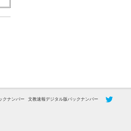
2026年8月5日更新
農工大で大学院生のトークセッション
に...
ックナンバー
文教速報デジタル版バックナンバー