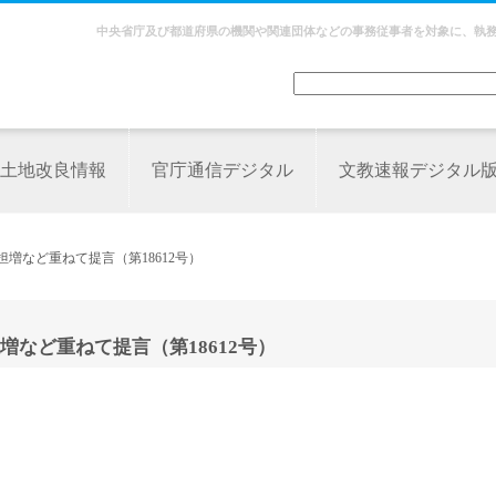
中央省庁及び都道府県の機関や関連団体などの事務従事者を対象に、執
土地改良情報
官庁通信デジタル
文教速報デジタル
増など重ねて提言（第18612号）
など重ねて提言（第18612号）