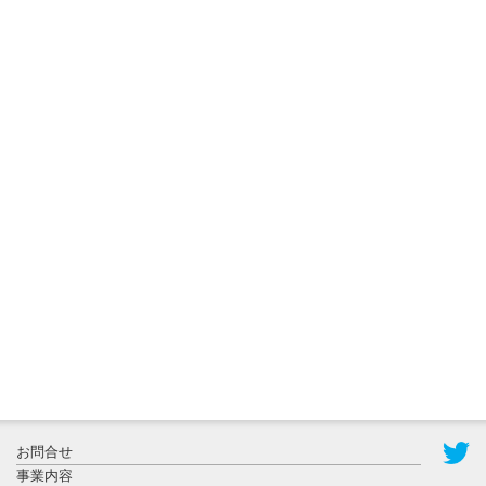
ョンに...
2026年8月3日
更新
秋田大に設
置されたフ
ォトスポッ
ト （8...
2026年7月31
お問合せ
日更新
事業内容