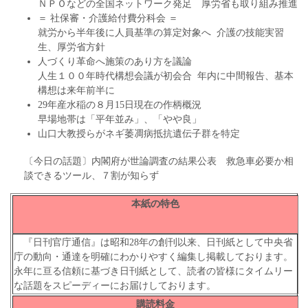
ＮＰＯなどの全国ネットワーク発足 厚労省も取り組み推進
＝ 社保審・介護給付費分科会 ＝
就労から半年後に人員基準の算定対象へ 介護の技能実習
生、厚労省方針
人づくり革命へ施策のあり方を議論
人生１００年時代構想会議が初会合 年内に中間報告、基本
構想は来年前半に
29年産水稲の８月15日現在の作柄概況
早場地帯は「平年並み」、「やや良」
山口大教授らがネギ萎凋病抵抗遺伝子群を特定
〔今日の話題〕内閣府が世論調査の結果公表 救急車必要か相
談できるツール、７割が知らず
本紙の特色
『日刊官庁通信』は昭和28年の創刊以来、日刊紙として中央省
庁の動向・通達を明確にわかりやすく編集し掲載しております。
永年に亘る信頼に基づき日刊紙として、読者の皆様にタイムリー
な話題をスピーディーにお届けしております。
購読料金