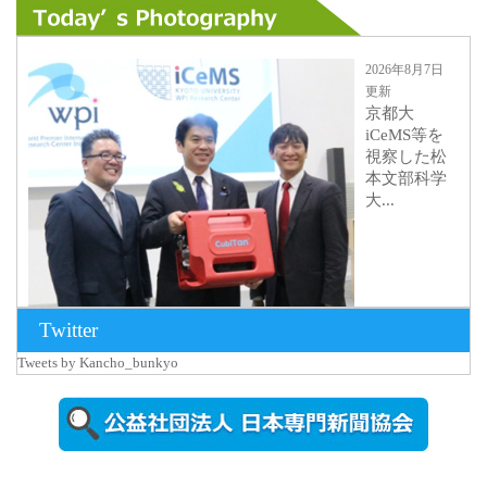
2026年8月7日
更新
京都大
iCeMS等を
視察した松
本文部科学
大...
Twitter
Tweets by Kancho_bunkyo
2026年8月5日
更新
農工大で大
学院生のト
ークセッシ