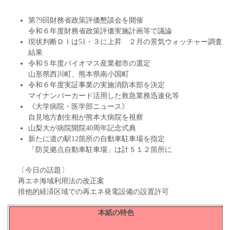
第79回財務省政策評価懇談会を開催
令和６年度財務省政策評価実施計画等で議論
現状判断ＤＩは51・３に上昇 ２月の景気ウォッチャー調査
結果
令和５年度バイオマス産業都市の選定
山形県西川町、熊本県南小国町
令和６年度実証事業の実施消防本部を決定
マイナンバーカード活用した救急業務迅速化等
《大学病院・医学部ニュース》
自見地方創生相が熊本大病院を視察
山梨大が病院開院40周年記念式典
新たに道の駅12箇所の自動車駐車場を指定
「防災拠点自動車駐車場」は計５１２箇所に
〔今日の話題〕
再エネ海域利用法の改正案
排他的経済区域での再エネ発電設備の設置許可
本紙の特色