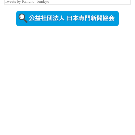
Tweets by Kancho_bunkyo
2026年8月5日
更新
農工大で大
学院生のト
ークセッシ
ョンに...
2026年8月3日
更新
秋田大に設
置されたフ
ォトスポッ
ト （8...