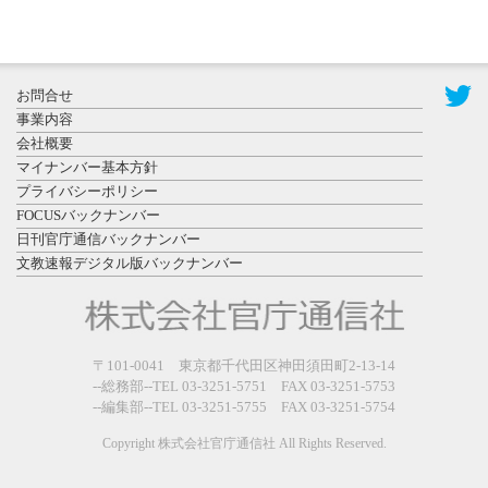
2026年7月31
お問合せ
日更新
事業内容
登録有形文
会社概要
化財となっ
マイナンバー基本方針
た東北大植
プライバシーポリシー
物園八...
FOCUSバックナンバー
日刊官庁通信バックナンバー
文教速報デジタル版バックナンバー
2026年7月29
〒101-0041 東京都千代田区神田須田町2-13-14
日更新
--総務部--TEL 03-3251-5751 FAX 03-3251-5753
県警等と大
--編集部--TEL 03-3251-5755 FAX 03-3251-5754
規模災害時
連携協定を
Copyright 株式会社官庁通信社 All Rights Reserved.
締結し...