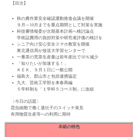
【目次】
秋の農作業安全確認運動推進会議を開催
９月～10月までを重点期間として対策を実施
科技審情報委が次期基本計画へ検討論点
学術誌費用の負担対策や研究者評価の検討を
シニア向け安心安全スマホ教室を開催
東北通信局が放送大学習センターで
一番茶の荒茶生産量は前年産比で10％減少
「知りたいが加速する！」
ＫＥＫ、９月１日に一般公開
福島大、郡山市と包括連携協定
九大、芸術工学部を来春再編
５学科制を「１学科５コース制」に改組
〔今日の話題〕
昆虫細胞で働く遺伝子のスイッチ発見
有用物質生産等への利用に期待
本紙の特色