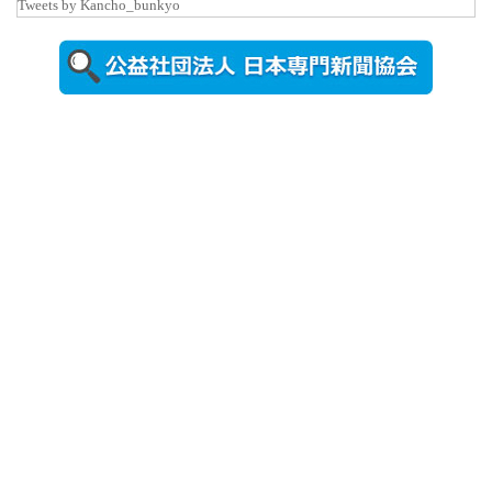
Tweets by Kancho_bunkyo
秋田大に設
置されたフ
ォトスポッ
ト （8...
2026年7月31
日更新
登録有形文
化財となっ
た東北大植
物園八...