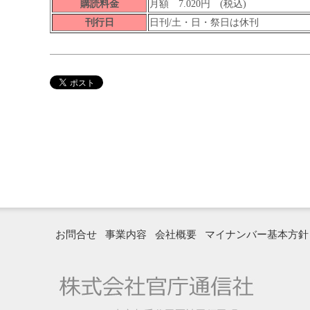
購読料金
月額 7.020円 (税込)
刊行日
日刊/土・日・祭日は休刊
お問合せ
事業内容
会社概要
マイナンバー基本方針