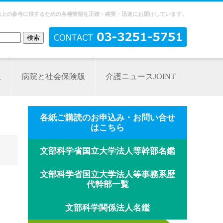
務上の参考に供するための各種情報を正確・確実・迅速にお届けしています。
版
病院と社会保険版
介護ニュースJOINT
各紙ご購読のお申込み・お問い合せ
はこちら
文部科学省国立大学法人等幹部名鑑
文部科学省国立大学法人等事務系歴
代幹部一覧
文部科学関係法人名鑑