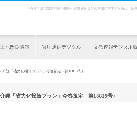
中央省庁及び都道府県の機関や関連団体などの事務従事者を対象に、執
土地改良情報
官庁通信デジタル
文教速報デジタル
介護「省力化投資プラン」今春策定（第18815号）
護「省力化投資プラン」今春策定（第18815号）