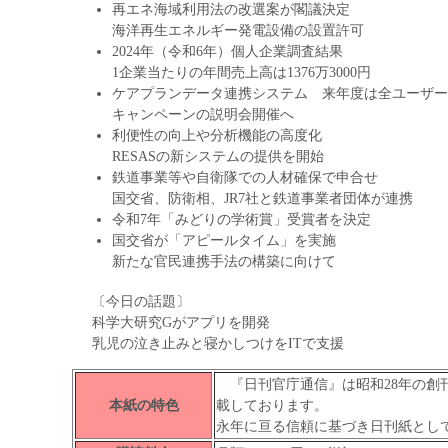
再エネ海域利用法の改選案が閣議決定
海洋再生エネルギー発電設備の設置許可
2024年（令和6年）個人企業調査結果
1企業当たりの年間売上高は1376万3000円
ケアプランデータ連携システム 来年度は全ユーザー
キャンペーンの説明会開催へ
利便性の向上や分析機能の高度化
RESASの新システムの提供を開始
鉄道事業等や自衛隊での人材確保で申合せ
国交省、防衛相、JR7社と鉄道事業者団体が連携
令和7年「みどりの学術賞」受賞者を決定
国交省が「アピールタイム」を実施
新たな官民連携手法の構築に向けて
〔今日の話題〕
科学大研究Gがアプリを開発
乳児の泣き止みと寝かしつけをITで支援
『日刊官庁通信』は昭和28年の創
本紙の特色
載しております。
永年に亘る信頼に基づき日刊紙とし