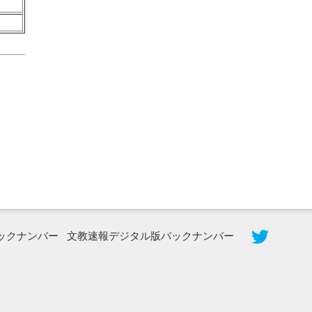
2026年8月5日更新
農工大で大学院生のトークセッション
に...
ックナンバー
文教速報デジタル版バックナンバー