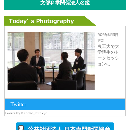
文部科学関係法人名鑑
2026年8月5日
更新
農工大で大
学院生のト
ークセッシ
ョンに...
2026年8月3日
Twitter
更新
Tweets by Kancho_bunkyo
秋田大に設
置されたフ
ォトスポッ