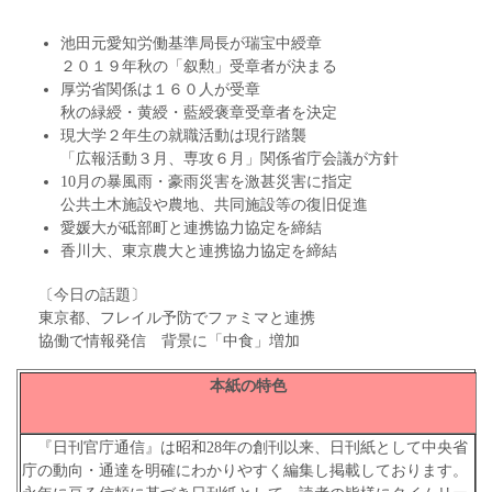
池田元愛知労働基準局長が瑞宝中綬章
２０１９年秋の「叙勲」受章者が決まる
厚労省関係は１６０人が受章
秋の緑綬・黄綬・藍綬褒章受章者を決定
現大学２年生の就職活動は現行踏襲
「広報活動３月、専攻６月」関係省庁会議が方針
10月の暴風雨・豪雨災害を激甚災害に指定
公共土木施設や農地、共同施設等の復旧促進
愛媛大が砥部町と連携協力協定を締結
香川大、東京農大と連携協力協定を締結
〔今日の話題〕
東京都、フレイル予防でファミマと連携
協働で情報発信 背景に「中食」増加
本紙の特色
『日刊官庁通信』は昭和28年の創刊以来、日刊紙として中央省
庁の動向・通達を明確にわかりやすく編集し掲載しております。