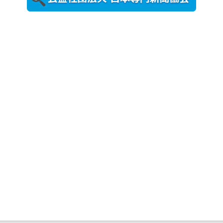
ト （8...
2026年7月31
日更新
登録有形文
化財となっ
た東北大植
物園八...
2026年7月29
日更新
県警等と大