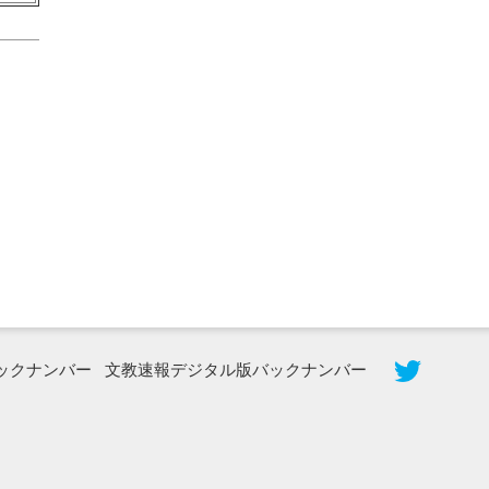
2026年8月5日更新
農工大で大学院生のトークセッション
に...
ックナンバー
文教速報デジタル版バックナンバー