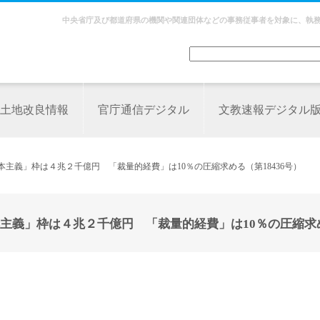
中央省庁及び都道府県の機関や関連団体などの事務従事者を対象に、執
土地改良情報
官庁通信デジタル
文教速報デジタル
主義」枠は４兆２千億円 「裁量的経費」は10％の圧縮求める（第18436号）
主義」枠は４兆２千億円 「裁量的経費」は10％の圧縮求