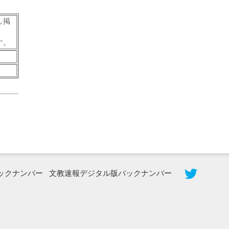
し掲
す。
2026年8月3日更新
秋田大に設置されたフォトスポット
（8...
ックナンバー
文教速報デジタル版バックナンバー
2026年7月31日更新
登録有形文化財となった東北大植物園
八...