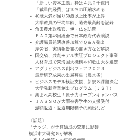
「新しい資本主義」枠は４兆２千億円
「裁量的経費」は10％の圧縮求める
40歳未満が減り50歳以上比率が上昇
大学教員の平均年齢、過去最高齢を記録
角田農水政務官、伊・仏を訪問
ＦＡＯ第43回総会で日本政府代表演説
介護職員処遇改善加算でＱ＆Ａ発出
厚労省、実績報告書の書き方など解説
国交省、共創モデル実証プロジェクト事業
人材育成で東海国大機構や和歌山大を選定
アグリビジネス創出フェア２０２３
最新研究成果の出展募集（農水省）
ビジネスモデル検証支援、新規８課題決定
大学発新産業創出プログラム（ＪＳＴ）
集まれ高校生！原子力オープンキャンパス
ＪＡＳＳＯが大雨被害学生の支援受付
減額返還・返還期限猶予の願出など
〔話題〕
「ナッジ」が予算編成の査定に影響
横浜市大研究Ｇが解析