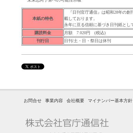
未来志向予算への可能性示唆
『日刊官庁通信』は昭和28年の創
本紙の特色
載しております。
永年に亘る信頼に基づき日刊紙とし
購読料金
月額 7.020円 (税込)
刊行日
日刊/土・日・祭日は休刊
お問合せ
事業内容
会社概要
マイナンバー基本方針