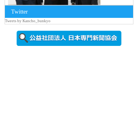
Twitter
Tweets by Kancho_bunkyo
2026年8月5日
更新
農工大で大
学院生のト
ークセッシ
ョンに...
2026年8月3日
更新
秋田大に設
置されたフ
ォトスポッ
ト （8...