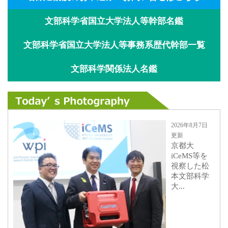
文部科学省国立大学法人等幹部名鑑
文部科学省国立大学法人等事務系歴代幹部一覧
文部科学関係法人名鑑
2026年8月7日
更新
京都大
iCeMS等を
視察した松
本文部科学
大...