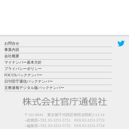
2026年7月31
お問合せ
日更新
事業内容
登録有形文
会社概要
化財となっ
マイナンバー基本方針
た東北大植
プライバシーポリシー
物園八...
FOCUSバックナンバー
日刊官庁通信バックナンバー
文教速報デジタル版バックナンバー
2026年7月29
〒101-0041 東京都千代田区神田須田町2-13-14
日更新
--総務部--TEL 03-3251-5751 FAX 03-3251-5753
県警等と大
--編集部--TEL 03-3251-5755 FAX 03-3251-5754
規模災害時