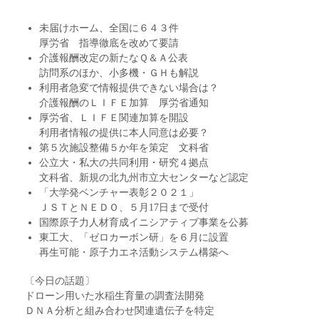
未届けホーム、全国に６４３件
厚労省 指導徹底を改めて要請
介護報酬改定の新たなＱ＆Ａ公表
訪問系のほか、小多機・ＧＨも解説
利用者急変で情報提供できない場合は？
介護報酬のＬＩＦＥ加算 厚労省通知
厚労省、ＬＩＦＥ関連加算を開設
利用者情報の提供に本人同意は必要？
第５次施設整備５か年を策定 文科省
公立大・私大の共同利用・研究４拠点
文科省、新規の北九州市立大センターなど認定
「大学発ベンチャー表彰２０２１」
ＪＳＴとＮＥＤＯ、５月17日まで受付
国際原子力人材育成イニシアティブ事業を公募
東工大、「ゼロカーボン研」を６月に設置
再生可能・原子力エネ活動システム構築へ
〔今日の話題〕
ドローン用いた水稲生育量の調査法開発
ＤＮＡ分析と組み合わせ関連遺伝子を特定