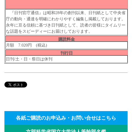
『日刊官庁通信』は昭和28年の創刊以来、日刊紙として中央省
庁の動向・通達を明確にわかりやすく編集し掲載しております。
永年に亘る信頼に基づき日刊紙として、読者の皆様にタイムリー
な話題をスピーディーにお届けしております。
購読料金
月額 7.020円 (税込)
刊行日
日刊/土・日・祭日は休刊
各紙ご購読のお申込み・お問い合せはこちら
文部科学省国立大学法人等幹部名鑑