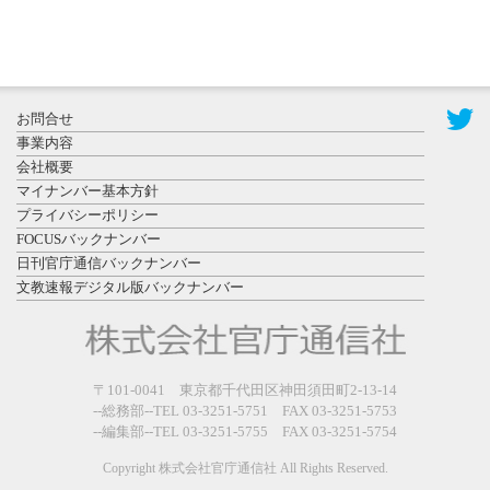
2026年7月31
お問合せ
日更新
事業内容
登録有形文
会社概要
化財となっ
マイナンバー基本方針
た東北大植
プライバシーポリシー
物園八...
FOCUSバックナンバー
日刊官庁通信バックナンバー
文教速報デジタル版バックナンバー
2026年7月29
〒101-0041 東京都千代田区神田須田町2-13-14
日更新
--総務部--TEL 03-3251-5751 FAX 03-3251-5753
県警等と大
--編集部--TEL 03-3251-5755 FAX 03-3251-5754
規模災害時
連携協定を
Copyright 株式会社官庁通信社 All Rights Reserved.
締結し...