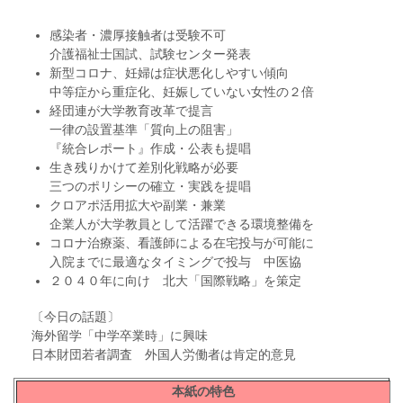
感染者・濃厚接触者は受験不可
介護福祉士国試、試験センター発表
新型コロナ、妊婦は症状悪化しやすい傾向
中等症から重症化、妊娠していない女性の２倍
経団連が大学教育改革で提言
一律の設置基準「質向上の阻害」
『統合レポート』作成・公表も提唱
生き残りかけて差別化戦略が必要
三つのポリシーの確立・実践を提唱
クロアポ活用拡大や副業・兼業
企業人が大学教員として活躍できる環境整備を
コロナ治療薬、看護師による在宅投与が可能に
入院までに最適なタイミングで投与 中医協
２０４０年に向け 北大「国際戦略」を策定
〔今日の話題〕
海外留学「中学卒業時」に興味
日本財団若者調査 外国人労働者は肯定的意見
本紙の特色