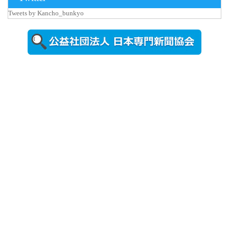
Tweets by Kancho_bunkyo
2026年8月5日
更新
農工大で大
学院生のト
ークセッシ
ョンに...
2026年8月3日
更新
秋田大に設
置されたフ
ォトスポッ
ト （8...